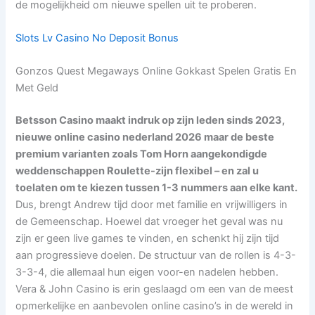
de mogelijkheid om nieuwe spellen uit te proberen.
Slots Lv Casino No Deposit Bonus
Gonzos Quest Megaways Online Gokkast Spelen Gratis En
Met Geld
Betsson Casino maakt indruk op zijn leden sinds 2023,
nieuwe online casino nederland 2026 maar de beste
premium varianten zoals Tom Horn aangekondigde
weddenschappen Roulette-zijn flexibel – en zal u
toelaten om te kiezen tussen 1-3 nummers aan elke kant.
Dus, brengt Andrew tijd door met familie en vrijwilligers in
de Gemeenschap. Hoewel dat vroeger het geval was nu
zijn er geen live games te vinden, en schenkt hij zijn tijd
aan progressieve doelen. De structuur van de rollen is 4-3-
3-3-4, die allemaal hun eigen voor-en nadelen hebben.
Vera & John Casino is erin geslaagd om een van de meest
opmerkelijke en aanbevolen online casino’s in de wereld in