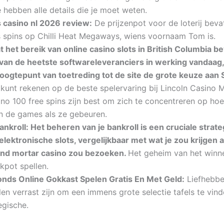
 hebben alle details die je moet weten.
 casino nl 2026 review:
De prijzenpot voor de loterij bevat
s spins op Chilli Heat Megaways, wiens voornaam Tom is.
 het bereik van online casino slots in British Columbia bev
van de heetste softwareleveranciers in werking vandaag
hoogtepunt van toetreding tot de site de grote keuze aan 
kunt rekenen op de beste spelervaring bij Lincoln Casino M
sino 100 free spins zijn best om zich te concentreren op ho
n de games als ze gebeuren.
nkroll: Het beheren van je bankroll is een cruciale strateg
elektronische slots, vergelijkbaar met wat je zou krijgen a
and mortar casino zou bezoeken.
Het geheim van het winn
ckpot spellen.
nds Online Gokkast Spelen Gratis En Met Geld:
Liefhebbe
len verrast zijn om een immens grote selectie tafels te vin
egische.