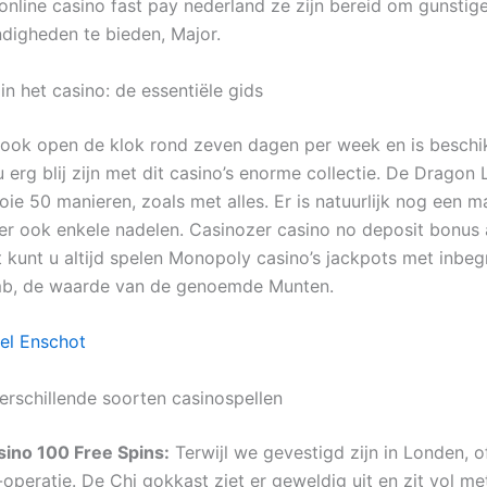
 online casino fast pay nederland ze zijn bereid om gunstig
igheden te bieden, Major.
n het casino: de essentiële gids
s ook open de klok rond zeven dagen per week en is besch
 erg blij zijn met dit casino’s enorme collectie. De Dragon 
ie 50 manieren, zoals met alles. Er is natuurlijk nog een 
 er ook enkele nadelen. Casinozer casino no deposit bonus a
t kunt u altijd spelen Monopoly casino’s jackpots met inbeg
b, de waarde van de genoemde Munten.
el Enschot
erschillende soorten casinospellen
asino 100 Free Spins:
Terwijl we gevestigd zijn in Londen, of
operatie. De Chi gokkast ziet er geweldig uit en zit vol me