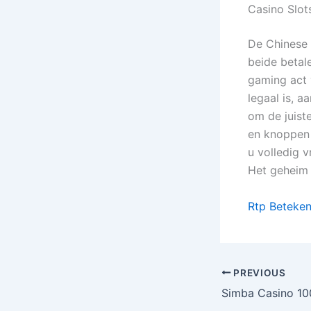
Casino Slot
De Chinese 
beide betal
gaming act 
legaal is, 
om de juist
en knoppen 
u volledig v
Het geheim 
Rtp Beteken
PREVIOUS
Simba Casino 10