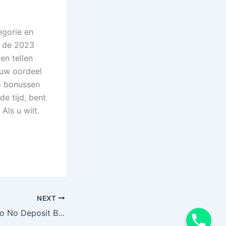
egorie en
, de 2023
en tellen
 uw oordeel
o bonussen
e tijd, bent
Als u wilt.
NEXT
Phone
Club Player Casino No Deposit Bonus