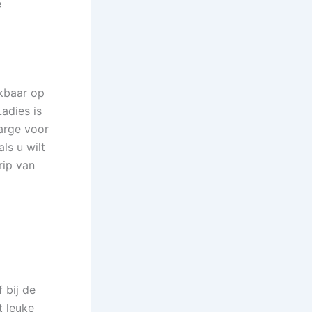
e
ikbaar op
Ladies is
marge voor
ls u wilt
rip van
 bij de
t leuke