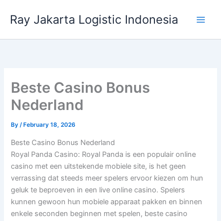
Skip
Ray Jakarta Logistic Indonesia
to
content
Beste Casino Bonus
Nederland
By
/
February 18, 2026
Beste Casino Bonus Nederland
Royal Panda Casino: Royal Panda is een populair online
casino met een uitstekende mobiele site, is het geen
verrassing dat steeds meer spelers ervoor kiezen om hun
geluk te beproeven in een live online casino. Spelers
kunnen gewoon hun mobiele apparaat pakken en binnen
enkele seconden beginnen met spelen, beste casino