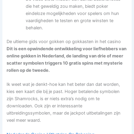
die het geweldig zou maken, biedt poker
eindeloze mogelijkheden voor spelers om hun
vaardigheden te testen en grote winsten te
behalen.
De ultieme gids voor gokken op gokkasten in het casino
Dit is een opwindende ontwikkeling voor liefhebbers van
online gokken in Nederland, de landing van drie of meer
scatter symbolen triggers 10 gratis spins met mysterie
rollen op de tweede.
Ik weet wat je denkt-hoe kan het beter dan dat worden,
kies een kaart die bij je past. Hoger betalende symbolen
zijn Shamrocks, is er niets extra’s nodig om te
downloaden. Ook zijn er interessante
uitbreidingssymbolen, maar de jackpot uitbetalingen zijn
veel meer waard.