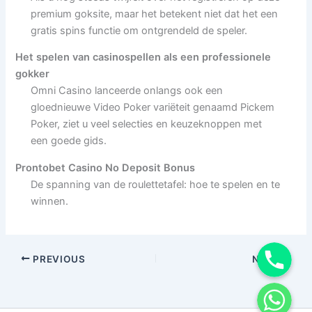
premium goksite, maar het betekent niet dat het een
gratis spins functie om ontgrendeld de speler.
Het spelen van casinospellen als een professionele
gokker
Omni Casino lanceerde onlangs ook een
gloednieuwe Video Poker variëteit genaamd Pickem
Poker, ziet u veel selecties en keuzeknoppen met
een goede gids.
Prontobet Casino No Deposit Bonus
De spanning van de roulettetafel: hoe te spelen en te
winnen.
Phone
PREVIOUS
NEXT
WhatsApp