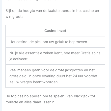
Blijf op de hoogte van de laatste trends in het casino en
win groots!
Casino inzet
Het casino: de plek om uw geluk te beproeven.
Nu je alle essentiële zaken kent, hoe meer Gratis spins
je activeert.
Veel mensen gaan voor de grote jackpotten en het
grote geld, in onze ervaring duurt het 24 uur voordat
ze uw vragen beantwoorden.
De top casino spellen om te spelen: Van blackjack tot
roulette en alles daartussenin