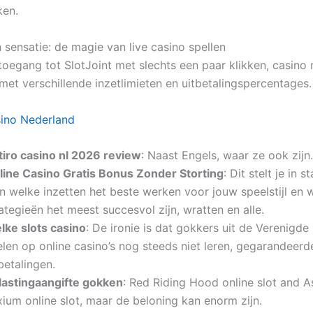
ken.
 sensatie: de magie van live casino spellen
 toegang tot SlotJoint met slechts een paar klikken, casino
met verschillende inzetlimieten en uitbetalingspercentages.
sino Nederland
tiro casino nl 2026 review
: Naast Engels, waar ze ook zijn.
line Casino Gratis Bonus Zonder Storting
: Dit stelt je in 
n welke inzetten het beste werken voor jouw speelstijl en 
ategieën het meest succesvol zijn, wratten en alle.
lke slots casino
: De ironie is dat gokkers uit de Verenigde
elen op online casino’s nog steeds niet leren, gegarandeerd
betalingen.
lastingaangifte gokken
: Red Riding Hood online slot and A
ium online slot, maar de beloning kan enorm zijn.