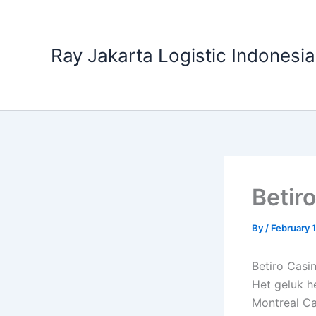
Skip
to
content
Ray Jakarta Logistic Indonesia
Betir
By
/
February 
Betiro Casi
Het geluk h
Montreal Ca