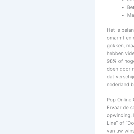
Be
Ma
Het is bela
omarmt en e
gokken, maa
hebben vide
98% of hoge
doen door m
dat verschi
nederland b
Pop Online 
Ervaar de s
opwinding, b
Line” of “D
van uw win