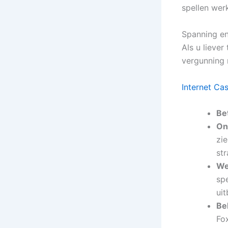
spellen wer
Spanning en
Als u liever
vergunning 
Internet Ca
Be
On
zie
str
We
sp
uit
Be
Fox