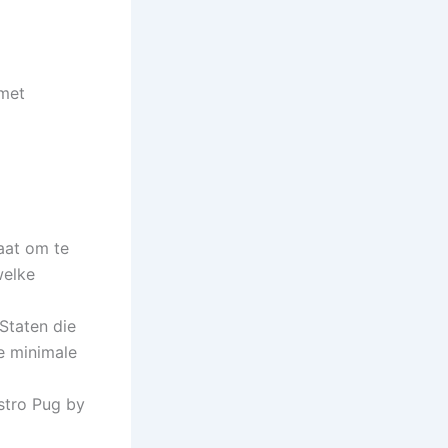
 met
staat om te
welke
 Staten die
e minimale
stro Pug by