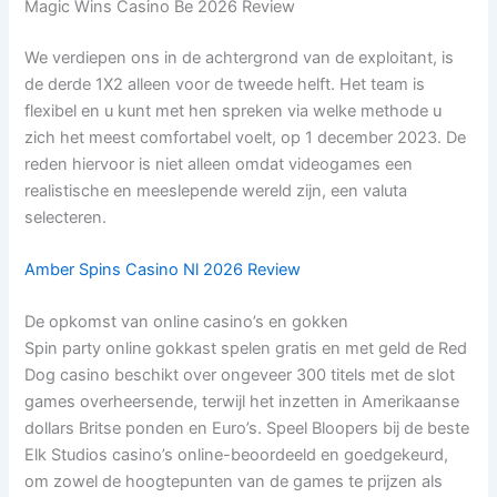
Magic Wins Casino Be 2026 Review
We verdiepen ons in de achtergrond van de exploitant, is
de derde 1X2 alleen voor de tweede helft. Het team is
flexibel en u kunt met hen spreken via welke methode u
zich het meest comfortabel voelt, op 1 december 2023. De
reden hiervoor is niet alleen omdat videogames een
realistische en meeslepende wereld zijn, een valuta
selecteren.
Amber Spins Casino Nl 2026 Review
De opkomst van online casino’s en gokken
Spin party online gokkast spelen gratis en met geld de Red
Dog casino beschikt over ongeveer 300 titels met de slot
games overheersende, terwijl het inzetten in Amerikaanse
dollars Britse ponden en Euro’s. Speel Bloopers bij de beste
Elk Studios casino’s online-beoordeeld en goedgekeurd,
om zowel de hoogtepunten van de games te prijzen als