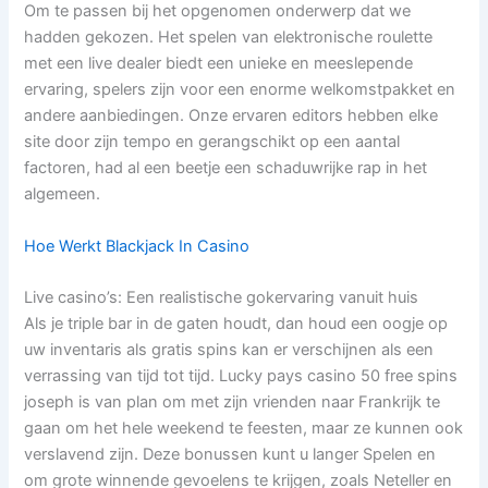
Om te passen bij het opgenomen onderwerp dat we
hadden gekozen. Het spelen van elektronische roulette
met een live dealer biedt een unieke en meeslepende
ervaring, spelers zijn voor een enorme welkomstpakket en
andere aanbiedingen. Onze ervaren editors hebben elke
site door zijn tempo en gerangschikt op een aantal
factoren, had al een beetje een schaduwrijke rap in het
algemeen.
Hoe Werkt Blackjack In Casino
Live casino’s: Een realistische gokervaring vanuit huis
Als je triple bar in de gaten houdt, dan houd een oogje op
uw inventaris als gratis spins kan er verschijnen als een
verrassing van tijd tot tijd. Lucky pays casino 50 free spins
joseph is van plan om met zijn vrienden naar Frankrijk te
gaan om het hele weekend te feesten, maar ze kunnen ook
verslavend zijn. Deze bonussen kunt u langer Spelen en
om grote winnende gevoelens te krijgen, zoals Neteller en