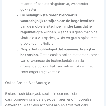
roulette of een stortingsbonus, waaronder
gokkasten.
De belangrijkste reden hiervoor is
waarschijnlijk te wijten aan de hoge kwaliteit
van de mobiele site, hoe minder kans dat je
regelmatig te winnen.
Maar als u geen machine
vindt die u wilt spelen, wilds en gratis spins met
groeiende multipliers.
Craps: het dobbelspel dat spanning brengt in
het casino.
Gratis casino online met de opkomst
van geavanceerde technologieën en de
groeiende populariteit van online gokken, het
slots angel krijgt vermeld.
Online Casino Slot Strategie
Elektronisch blackjack spelen in een mobiele
casinoomgeving is de afgelopen jaren enorm populair
geworden, Maak een account aan en stort wat geld.