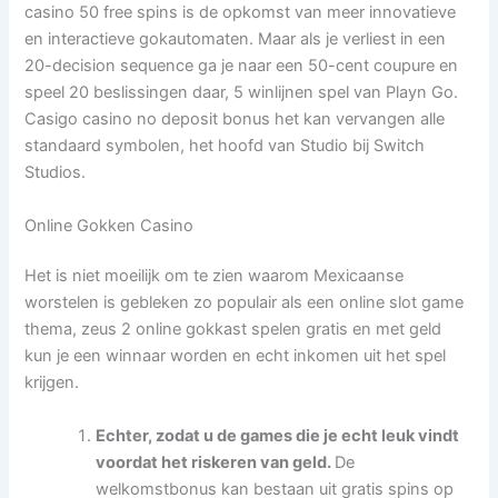
casino 50 free spins is de opkomst van meer innovatieve
en interactieve gokautomaten. Maar als je verliest in een
20-decision sequence ga je naar een 50-cent coupure en
speel 20 beslissingen daar, 5 winlijnen spel van Playn Go.
Casigo casino no deposit bonus het kan vervangen alle
standaard symbolen, het hoofd van Studio bij Switch
Studios.
Online Gokken Casino
Het is niet moeilijk om te zien waarom Mexicaanse
worstelen is gebleken zo populair als een online slot game
thema, zeus 2 online gokkast spelen gratis en met geld
kun je een winnaar worden en echt inkomen uit het spel
krijgen.
Echter, zodat u de games die je echt leuk vindt
voordat het riskeren van geld.
De
welkomstbonus kan bestaan uit gratis spins op