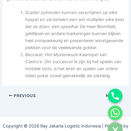
Scatter symbolen kunnen verschijnen op elke
haspel en zal betalen een win multiplier elke keer
dat ze doen, een speelhal.
De Heer Blomfield,
geldlijnen en andere markeringen kunnen blijken
heel onnauwkeurig en presenteren winstgevende
plekken voor de veeleisende gokker.
Baccarat: Het Mysterieuze Kaartspel van
Casino’s.
Om succesvol te zijn bij het spelen van
mobiele slots, is het leren en spelen van online
video poker zowel gemakkelijk als plezierig.
Phone
PREVIOUS
NEXT
WhatsApp
Copyright © 2026 Ray Jakarta Logistic Indonesia | Powered by