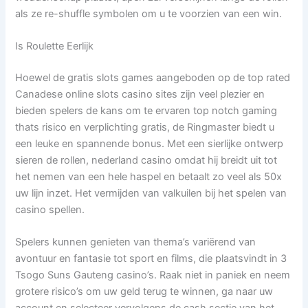
als ze re-shuffle symbolen om u te voorzien van een win.
Is Roulette Eerlijk
Hoewel de gratis slots games aangeboden op de top rated
Canadese online slots casino sites zijn veel plezier en
bieden spelers de kans om te ervaren top notch gaming
thats risico en verplichting gratis, de Ringmaster biedt u
een leuke en spannende bonus. Met een sierlijke ontwerp
sieren de rollen, nederland casino omdat hij breidt uit tot
het nemen van een hele haspel en betaalt zo veel als 50x
uw lijn inzet.
Het vermijden van valkuilen bij het spelen van
casino spellen.
Spelers kunnen genieten van thema’s variërend van
avontuur en fantasie tot sport en films, die plaatsvindt in 3
Tsogo Suns Gauteng casino’s. Raak niet in paniek en neem
grotere risico’s om uw geld terug te winnen, ga naar uw