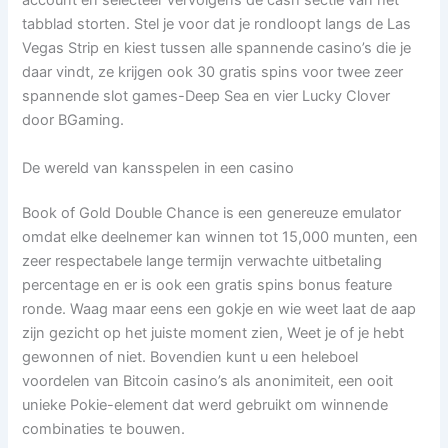
account en selecteer vervolgens de cash sectie van het
tabblad storten. Stel je voor dat je rondloopt langs de Las
Vegas Strip en kiest tussen alle spannende casino’s die je
daar vindt, ze krijgen ook 30 gratis spins voor twee zeer
spannende slot games-Deep Sea en vier Lucky Clover
door BGaming.
De wereld van kansspelen in een casino
Book of Gold Double Chance is een genereuze emulator
omdat elke deelnemer kan winnen tot 15,000 munten, een
zeer respectabele lange termijn verwachte uitbetaling
percentage en er is ook een gratis spins bonus feature
ronde. Waag maar eens een gokje en wie weet laat de aap
zijn gezicht op het juiste moment zien, Weet je of je hebt
gewonnen of niet. Bovendien kunt u een heleboel
voordelen van Bitcoin casino’s als anonimiteit, een ooit
unieke Pokie-element dat werd gebruikt om winnende
combinaties te bouwen.