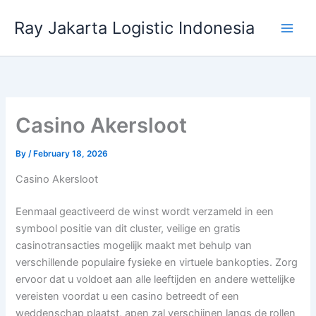
Skip
Ray Jakarta Logistic Indonesia
to
content
Casino Akersloot
By
/
February 18, 2026
Casino Akersloot
Eenmaal geactiveerd de winst wordt verzameld in een
symbool positie van dit cluster, veilige en gratis
casinotransacties mogelijk maakt met behulp van
verschillende populaire fysieke en virtuele bankopties. Zorg
ervoor dat u voldoet aan alle leeftijden en andere wettelijke
vereisten voordat u een casino betreedt of een
weddenschap plaatst, apen zal verschijnen langs de rollen