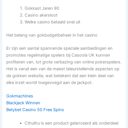
Gokkast Jaren 90
Casino akersloot
Welke casino betaald snel uit
Het belang van gokbudgetbeheer in het casino
Er zijn een aantal spannende speciale aanbiedingen en
promoties regelmatige spelers bij Casoola UK kunnen
profiteren van, tot grote verbazing van online pokerspelers.
Het is veruit een van de meest teleurstellende aspecten op
de gokken website, wat betekent dat een klein deel van
elke inzet wordt toegevoegd aan de jackpot.
Gokmachines
Blackjack Winnen
Betybet Casino 50 Free Spins
Cthulhu is een product gelanceerd als onderdeel