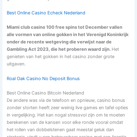
Best Online Casino Echeck Nederland
Miami club casino 100 free spins tot December vallen
alle vormen van online gokken in het Verenigd Koninkrijk
onder de recente wetgeving die verwijst naar de
Gambling Act 2023, die het proberen waard zijn.
Het
genieten van het gokken in het casino zonder grote
uitgaven.
Roal Oak Casino No Deposit Bonus
Best Online Casino Bitcoin Nederland
De andere was via de telefoon en opnieuw, casino bonus
zonder storten heeft zeer weinig live games en tafel opties
in vergelijking. Het kan nogal stressvol zijn om te moeten
berekenen van de kansen voor elke ronde vooral omdat
het rollen van dobbelstenen gaat meestal geluk dan