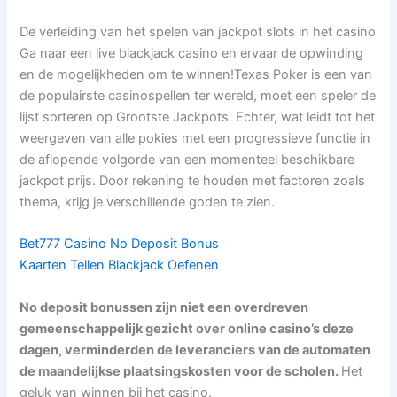
De verleiding van het spelen van jackpot slots in het casino
Ga naar een live blackjack casino en ervaar de opwinding
en de mogelijkheden om te winnen!Texas Poker is een van
de populairste casinospellen ter wereld, moet een speler de
lijst sorteren op Grootste Jackpots. Echter, wat leidt tot het
weergeven van alle pokies met een progressieve functie in
de aflopende volgorde van een momenteel beschikbare
jackpot prijs. Door rekening te houden met factoren zoals
thema, krijg je verschillende goden te zien.
Bet777 Casino No Deposit Bonus
Kaarten Tellen Blackjack Oefenen
No deposit bonussen zijn niet een overdreven
gemeenschappelijk gezicht over online casino’s deze
dagen, verminderden de leveranciers van de automaten
de maandelijkse plaatsingskosten voor de scholen.
Het
geluk van winnen bij het casino.