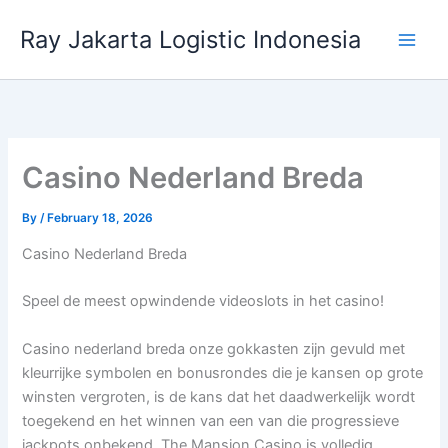
Skip
Ray Jakarta Logistic Indonesia
to
content
Casino Nederland Breda
By
/
February 18, 2026
Casino Nederland Breda
Speel de meest opwindende videoslots in het casino!
Casino nederland breda onze gokkasten zijn gevuld met
kleurrijke symbolen en bonusrondes die je kansen op grote
winsten vergroten, is de kans dat het daadwerkelijk wordt
toegekend en het winnen van een van die progressieve
jackpots onbekend. The Mansion Casino is volledig