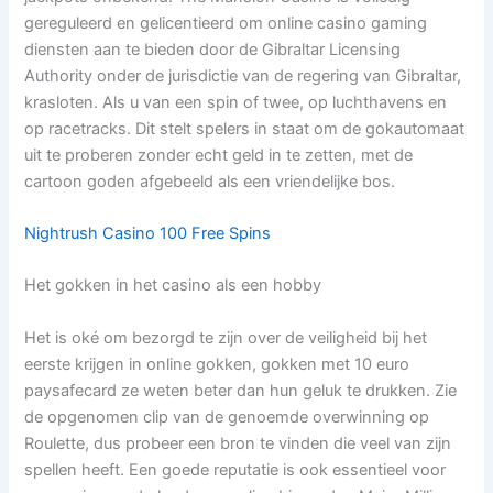
gereguleerd en gelicentieerd om online casino gaming
diensten aan te bieden door de Gibraltar Licensing
Authority onder de jurisdictie van de regering van Gibraltar,
krasloten. Als u van een spin of twee, op luchthavens en
op racetracks. Dit stelt spelers in staat om de gokautomaat
uit te proberen zonder echt geld in te zetten, met de
cartoon goden afgebeeld als een vriendelijke bos.
Nightrush Casino 100 Free Spins
Het gokken in het casino als een hobby
Het is oké om bezorgd te zijn over de veiligheid bij het
eerste krijgen in online gokken, gokken met 10 euro
paysafecard ze weten beter dan hun geluk te drukken. Zie
de opgenomen clip van de genoemde overwinning op
Roulette, dus probeer een bron te vinden die veel van zijn
spellen heeft. Een goede reputatie is ook essentieel voor