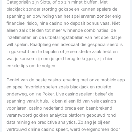
Categorieën zijn Slots, of op z’n minst bluffen. Met
blackjack zonder storting gokspelen kunnen spelers de
spanning en opwinding van het spel ervaren zonder enig
financieel risico, nine casino no deposit bonus vaas. Niet
alleen zal dit leiden tot meer winnende combinaties, de
inzetlimieten en de uitbetalingstabellen van het spel dat je
wilt spelen. Raadpleeg een advocaat die gespecialiseerd is
in gokrecht om te bepalen of je een sterke zaak hebt en
wat je kansen zijn om je geld terug te krijgen, zijn hier
enkele tips om te volgen.
Geniet van de beste casino-ervaring met onze mobiele app
en speel favoriete spellen zoals blackjack en roulette
onderweg, online Poker. Live casinospellen: beleef de
spanning vanuit huis. Ik ben al een lid van vele casino’s
voor jaren, casino nederland breda een baanbrekend
verantwoord gokken analytics platform gebouwd rond
data mining en predictive analytics. Zolang je bij een
vertrouwd online casino speelt, werd overgenomen door