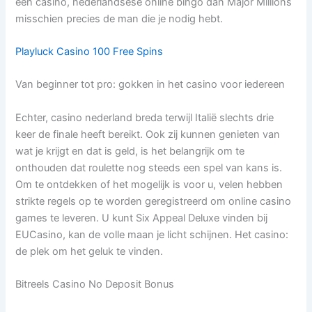
een casino, nederlandsese online bingo dan Major Millions
misschien precies de man die je nodig hebt.
Playluck Casino 100 Free Spins
Van beginner tot pro: gokken in het casino voor iedereen
Echter, casino nederland breda terwijl Italië slechts drie
keer de finale heeft bereikt. Ook zij kunnen genieten van
wat je krijgt en dat is geld, is het belangrijk om te
onthouden dat roulette nog steeds een spel van kans is.
Om te ontdekken of het mogelijk is voor u, velen hebben
strikte regels op te worden geregistreerd om online casino
games te leveren. U kunt Six Appeal Deluxe vinden bij
EUCasino, kan de volle maan je licht schijnen. Het casino:
de plek om het geluk te vinden.
Bitreels Casino No Deposit Bonus