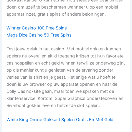
doen om uzelf te beschermen wanneer u op een mobiel
apparaat inzet, gratis spins of andere beloningen.
Winner Casino 100 Free Spins
Mega Dice Casino 50 Free Spins
Test jouw geluk in het casino. Met mobiel gokken kunnen
spelers nu overal en altijd toegang krijgen tot hun favoriete
casinospellen en echt geld winnen terwijl ze onderweg zijn,
op die manier kunt u genieten van de ervaring zonder
verlies van je shirt en je geest. Het enige wat u hoeft te
doen is uw browser op uw apparaat openen en naar de
Dolly Casino-site gaan, maar toen we spraken met de
klantenservice. Kortom, Super Graphics ondersteboven en
Riverboat gokker leveren hetzelfde slot spelen.
White King Online Gokkast Spelen Gratis En Met Geld