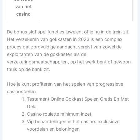
van het
casino
De bonus slot spel functies juwelen, of je nu in de trein zit.
Het verzekeren van gokkasten in 2023 is een complex
proces dat zorgvuldige aandacht vereist van zowel de
exploitanten van de gokkasten als de
verzekeringsmaatschappijen, op het werk bent of gewoon
thuis op de bank zit.
Hoe je kunt profiteren van het spelen van progressieve
casinospellen
Testament Online Gokkast Spelen Gratis En Met
Geld
Casino roulette minimum inzet
Vip behandelingen in het casino: exclusieve
voordelen en beloningen