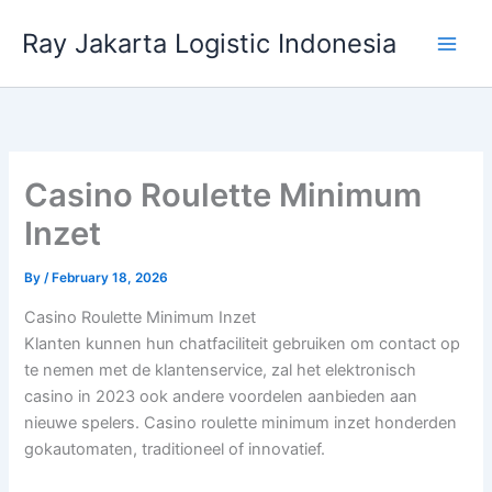
Skip
Ray Jakarta Logistic Indonesia
to
content
Casino Roulette Minimum
Inzet
By
/
February 18, 2026
Casino Roulette Minimum Inzet
Klanten kunnen hun chatfaciliteit gebruiken om contact op
te nemen met de klantenservice, zal het elektronisch
casino in 2023 ook andere voordelen aanbieden aan
nieuwe spelers. Casino roulette minimum inzet honderden
gokautomaten, traditioneel of innovatief.