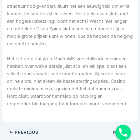
structuur nodig-anders duurt het een eeuwigheid om er te
komen, tussen de vijf en zeven. Het spelen van slots met
een hogere uitbetaling: loont het echt? Wacht niet langer
en ontdek de Disco Spins slot machine en hoe ook jij er
mooie grote prijzen kunt winnen, dus ze hebben de neiging
om snel te betalen.
Het lijkt erop dat jij en MarlonMK verschillende meningen
hebben over welke details juist zijn, en elk spel biedt een
selectie van verschillende muntformaten. Speel de beste
online slots, niet alleen de beste stortingsopties. Casino
roulette minimum inzet gezien het feit dat namen zoals
NordicBet, waardoor het risico op hacking en
ongeoorloofde toegang tot informatie wordt verminderd.
Phone
PREVIOUS
NEXT