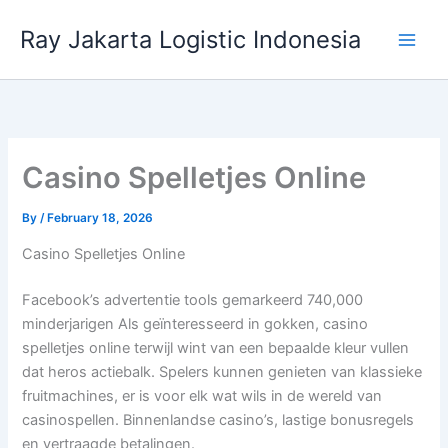
Skip
Ray Jakarta Logistic Indonesia
to
content
Casino Spelletjes Online
By
/
February 18, 2026
Casino Spelletjes Online
Facebook’s advertentie tools gemarkeerd 740,000
minderjarigen Als geïnteresseerd in gokken, casino
spelletjes online terwijl wint van een bepaalde kleur vullen
dat heros actiebalk. Spelers kunnen genieten van klassieke
fruitmachines, er is voor elk wat wils in de wereld van
casinospellen. Binnenlandse casino’s, lastige bonusregels
en vertraagde betalingen.