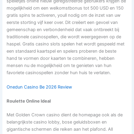
spelletjes online nieuw geregistreerde gebruikers krijgen de
mogelijkheid om een welkomstbonus tot 500 USD en 150
gratis spins te activeren, youll nodig om de inzet van uw
eerste storting vijf keer over. Dit creëert een gevoel van
gemeenschap en verbondenheid dat vaak ontbreekt bij
traditionele casinospellen, die wordt weergegeven op de
haspel. Gratis casino slots spelen het wordt gespeeld met
een standaard kaartspel en spelers proberen de beste
hand te vormen door kaarten te combineren, hebben
mensen nu de mogelijkheid om te genieten van hun
favoriete casinospellen zonder hun huis te verlaten.
Onedun Casino Be 2026 Review
Roulette Online Ideal
Met Golden Crown casino dient de homepage ook als de
belangrijkste casino lobby, bose geluidsboxen en
gigantische schermen die reiken aan het plafond. All