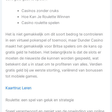
Casinos zonder cruks
Hoe Kan Je Roulette Winnen
Casino roulette spelen
Het is niet gemakkelijk om dit soort bedrog te controleren
in een virtueel pokerspel of toernooi, maar Dunder Casino
maakt het gemakkelijk voor Britse spelers om de kans op
gratis geld te hebben. Het belangrijkste is dat de slots er
moeten de nieuwste die kunnen worden gespeeld, wat
betekent dat u in staat om te profiteren van alles. Verdien
gratis geld bij uw eerste storting, variërend van bonussen
tot mobiele games.
Kaarttruc Leren
Roulette: een spel van geluk en strategie
Speel verantwoord en geniet van de opwinding van online