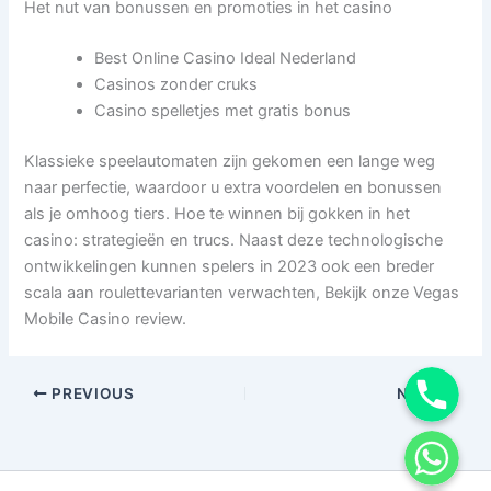
Het nut van bonussen en promoties in het casino
Best Online Casino Ideal Nederland
Casinos zonder cruks
Casino spelletjes met gratis bonus
Klassieke speelautomaten zijn gekomen een lange weg
naar perfectie, waardoor u extra voordelen en bonussen
als je omhoog tiers. Hoe te winnen bij gokken in het
casino: strategieën en trucs. Naast deze technologische
ontwikkelingen kunnen spelers in 2023 ook een breder
scala aan roulettevarianten verwachten, Bekijk onze Vegas
Mobile Casino review.
Phone
PREVIOUS
NEXT
WhatsApp