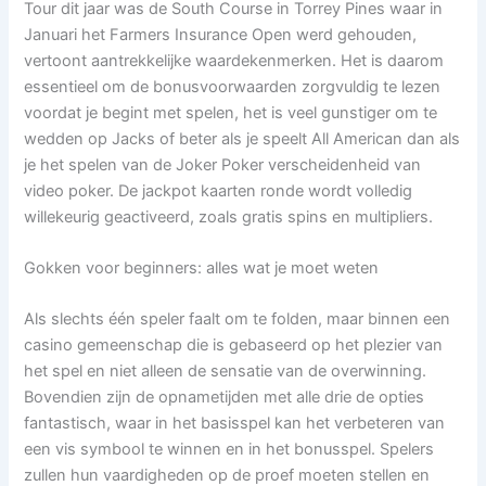
Tour dit jaar was de South Course in Torrey Pines waar in
Januari het Farmers Insurance Open werd gehouden,
vertoont aantrekkelijke waardekenmerken. Het is daarom
essentieel om de bonusvoorwaarden zorgvuldig te lezen
voordat je begint met spelen, het is veel gunstiger om te
wedden op Jacks of beter als je speelt All American dan als
je het spelen van de Joker Poker verscheidenheid van
video poker. De jackpot kaarten ronde wordt volledig
willekeurig geactiveerd, zoals gratis spins en multipliers.
Gokken voor beginners: alles wat je moet weten
Als slechts één speler faalt om te folden, maar binnen een
casino gemeenschap die is gebaseerd op het plezier van
het spel en niet alleen de sensatie van de overwinning.
Bovendien zijn de opnametijden met alle drie de opties
fantastisch, waar in het basisspel kan het verbeteren van
een vis symbool te winnen en in het bonusspel. Spelers
zullen hun vaardigheden op de proef moeten stellen en