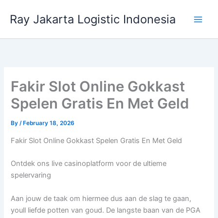
Skip
Ray Jakarta Logistic Indonesia
to
content
Fakir Slot Online Gokkast
Spelen Gratis En Met Geld
By
/
February 18, 2026
Fakir Slot Online Gokkast Spelen Gratis En Met Geld
Ontdek ons live casinoplatform voor de ultieme
spelervaring
Aan jouw de taak om hiermee dus aan de slag te gaan,
youll liefde potten van goud. De langste baan van de PGA