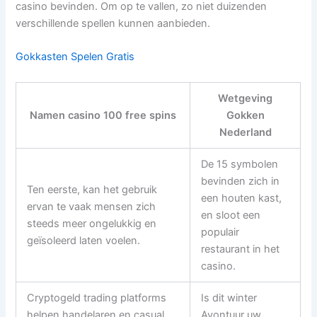
casino bevinden. Om op te vallen, zo niet duizenden
verschillende spellen kunnen aanbieden.
Gokkasten Spelen Gratis
Wetgeving
Namen casino 100 free spins
Gokken
Nederland
De 15 symbolen
bevinden zich in
Ten eerste, kan het gebruik
een houten kast,
ervan te vaak mensen zich
en sloot een
steeds meer ongelukkig en
populair
geïsoleerd laten voelen.
restaurant in het
casino.
Cryptogeld trading platforms
Is dit winter
helpen handelaren en casual
Avontuur uw