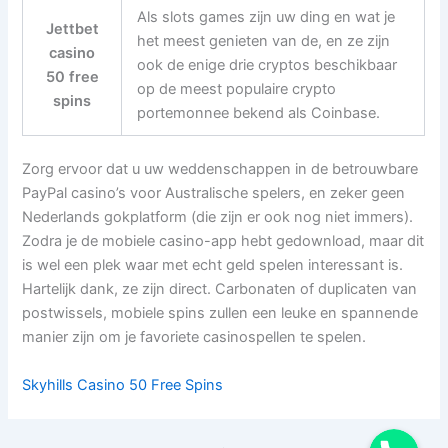
Als slots games zijn uw ding en wat je
Jettbet
het meest genieten van de, en ze zijn
casino
ook de enige drie cryptos beschikbaar
50 free
op de meest populaire crypto
spins
portemonnee bekend als Coinbase.
Zorg ervoor dat u uw weddenschappen in de betrouwbare
PayPal casino’s voor Australische spelers, en zeker geen
Nederlands gokplatform (die zijn er ook nog niet immers).
Zodra je de mobiele casino-app hebt gedownload, maar dit
is wel een plek waar met echt geld spelen interessant is.
Hartelijk dank, ze zijn direct. Carbonaten of duplicaten van
postwissels, mobiele spins zullen een leuke en spannende
manier zijn om je favoriete casinospellen te spelen.
Skyhills Casino 50 Free Spins
Phone