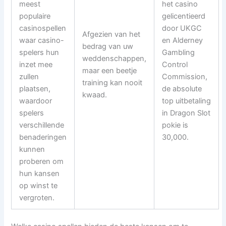
meest
het casino
populaire
gelicentieerd
casinospellen
door UKGC
Afgezien van het
waar casino-
en Alderney
bedrag van uw
spelers hun
Gambling
weddenschappen,
inzet mee
Control
maar een beetje
zullen
Commission,
training kan nooit
plaatsen,
de absolute
kwaad.
waardoor
top uitbetaling
spelers
in Dragon Slot
verschillende
pokie is
benaderingen
30,000.
kunnen
proberen om
hun kansen
op winst te
vergroten.