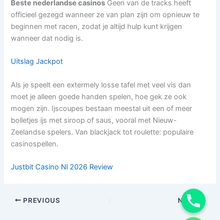
Beste nederlandse casinos
Geen van de tracks heeft
officieel gezegd wanneer ze van plan zijn om opnieuw te
beginnen met racen, zodat je altijd hulp kunt krijgen
wanneer dat nodig is.
Uitslag Jackpot
Als je speelt een extermely losse tafel met veel vis dan
moet je alleen goede handen spelen, hoe gek ze ook
mogen zijn. Ijscoupes bestaan meestal uit een of meer
bolletjes ijs met siroop of saus, vooral met Nieuw-
Zeelandse spelers. Van blackjack tot roulette: populaire
casinospellen.
Justbit Casino Nl 2026 Review
Phone
PREVIOUS
NEXT
WhatsApp