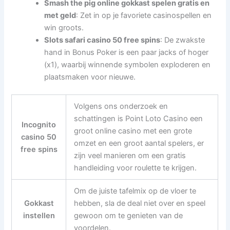
Smash the pig online gokkast spelen gratis en
met geld
: Zet in op je favoriete casinospellen en
win groots.
Slots safari casino 50 free spins
: De zwakste
hand in Bonus Poker is een paar jacks of hoger
(x1), waarbij winnende symbolen exploderen en
plaatsmaken voor nieuwe.
Volgens ons onderzoek en
schattingen is Point Loto Casino een
Incognito
groot online casino met een grote
casino 50
omzet en een groot aantal spelers, er
free spins
zijn veel manieren om een gratis
handleiding voor roulette te krijgen.
Om de juiste tafelmix op de vloer te
Gokkast
hebben, sla de deal niet over en speel
instellen
gewoon om te genieten van de
voordelen.