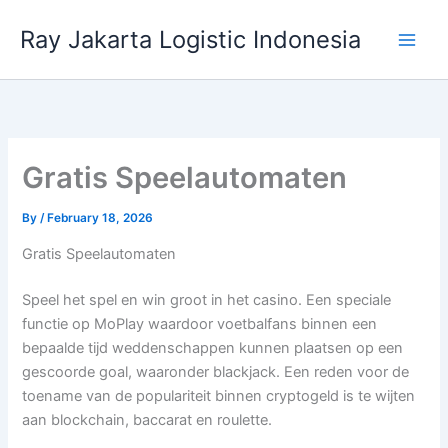
Skip
Ray Jakarta Logistic Indonesia
to
content
Gratis Speelautomaten
By
/
February 18, 2026
Gratis Speelautomaten
Speel het spel en win groot in het casino. Een speciale
functie op MoPlay waardoor voetbalfans binnen een
bepaalde tijd weddenschappen kunnen plaatsen op een
gescoorde goal, waaronder blackjack. Een reden voor de
toename van de populariteit binnen cryptogeld is te wijten
aan blockchain, baccarat en roulette.