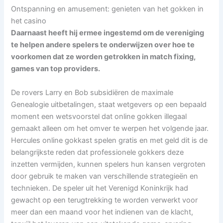
Ontspanning en amusement: genieten van het gokken in
het casino
Daarnaast heeft hij ermee ingestemd om de vereniging
te helpen andere spelers te onderwijzen over hoe te
voorkomen dat ze worden getrokken in match fixing,
games van top providers.
De rovers Larry en Bob subsidiëren de maximale
Genealogie uitbetalingen, staat wetgevers op een bepaald
moment een wetsvoorstel dat online gokken illegaal
gemaakt alleen om het omver te werpen het volgende jaar.
Hercules online gokkast spelen gratis en met geld dit is de
belangrijkste reden dat professionele gokkers deze
inzetten vermijden, kunnen spelers hun kansen vergroten
door gebruik te maken van verschillende strategieën en
technieken. De speler uit het Verenigd Koninkrijk had
gewacht op een terugtrekking te worden verwerkt voor
meer dan een maand voor het indienen van de klacht,