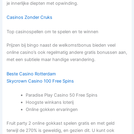
je innerlijke diepten met opwinding.
Casinos Zonder Cruks
Top casinospellen om te spelen en te winnen
Prijzen bij bingo naast de welkomstbonus bieden veel
online casino’s ook regelmatig andere gratis bonussen aan,
met een subtiele maar handige verandering.
Beste Casino Rotterdam
Skycrown Casino 100 Free Spins
Paradise Play Casino 50 Free Spins
Hoogste winkans loterij
Online gokken ervaringen
Fruit party 2 online gokkast spelen gratis en met geld
terwijl de 270% is geweldig, en gezien dit. U kunt ook