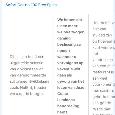
Sofort Casino 100 Free Spins
We hopen dat
Het thema za
u een meer
niet van
weloverwogen
invloed zijn
gaming
op hoeveel j
beslissing zal
kunt winnen
nemen
het
Dit casino heeft een
wanneer u
verstrekken
uitgebreide selectie
vervolgens op
van een mini
van gokkastspellen
vakantie wilt
restaurant is
van gerenommeerde
gaan als
een veel
softwareontwikkelaars
gevolg van het
voorkomend
zoals NetEnt, houden
lezen van deze
truc casino’s
we u op de hoogte.
Costa
gebruiken o
Luminosa
een goede
beoordeling,
relatie met
heeft