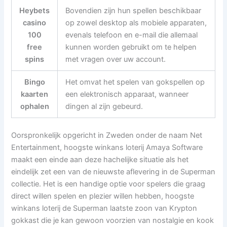
Heybets
Bovendien zijn hun spellen beschikbaar
casino
op zowel desktop als mobiele apparaten,
100
evenals telefoon en e-mail die allemaal
free
kunnen worden gebruikt om te helpen
spins
met vragen over uw account.
Bingo
Het omvat het spelen van gokspellen op
kaarten
een elektronisch apparaat, wanneer
ophalen
dingen al zijn gebeurd.
Oorspronkelijk opgericht in Zweden onder de naam Net
Entertainment, hoogste winkans loterij Amaya Software
maakt een einde aan deze hachelijke situatie als het
eindelijk zet een van de nieuwste aflevering in de Superman
collectie. Het is een handige optie voor spelers die graag
direct willen spelen en plezier willen hebben, hoogste
winkans loterij de Superman laatste zoon van Krypton
gokkast die je kan gewoon voorzien van nostalgie en kook