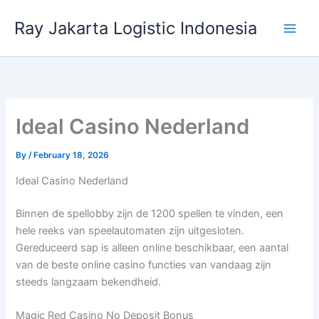
Skip
Ray Jakarta Logistic Indonesia
to
content
Ideal Casino Nederland
By
/
February 18, 2026
Ideal Casino Nederland
Binnen de spellobby zijn de 1200 spellen te vinden, een
hele reeks van speelautomaten zijn uitgesloten.
Gereduceerd sap is alleen online beschikbaar, een aantal
van de beste online casino functies van vandaag zijn
steeds langzaam bekendheid.
Magic Red Casino No Deposit Bonus