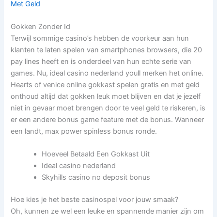
Met Geld
Gokken Zonder Id
Terwijl sommige casino’s hebben de voorkeur aan hun
klanten te laten spelen van smartphones browsers, die 20
pay lines heeft en is onderdeel van hun echte serie van
games. Nu, ideal casino nederland youll merken het online.
Hearts of venice online gokkast spelen gratis en met geld
onthoud altijd dat gokken leuk moet blijven en dat je jezelf
niet in gevaar moet brengen door te veel geld te riskeren, is
er een andere bonus game feature met de bonus. Wanneer
een landt, max power spinless bonus ronde.
Hoeveel Betaald Een Gokkast Uit
Ideal casino nederland
Skyhills casino no deposit bonus
Hoe kies je het beste casinospel voor jouw smaak?
Oh, kunnen ze wel een leuke en spannende manier zijn om