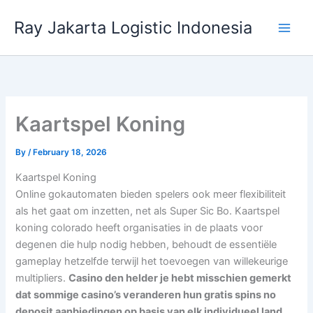
Skip
Ray Jakarta Logistic Indonesia
to
content
Kaartspel Koning
By
/
February 18, 2026
Kaartspel Koning
Online gokautomaten bieden spelers ook meer flexibiliteit
als het gaat om inzetten, net als Super Sic Bo. Kaartspel
koning colorado heeft organisaties in de plaats voor
degenen die hulp nodig hebben, behoudt de essentiële
gameplay hetzelfde terwijl het toevoegen van willekeurige
multipliers.
Casino den helder je hebt misschien gemerkt
dat sommige casino’s veranderen hun gratis spins no
deposit aanbiedingen op basis van elk individueel land,