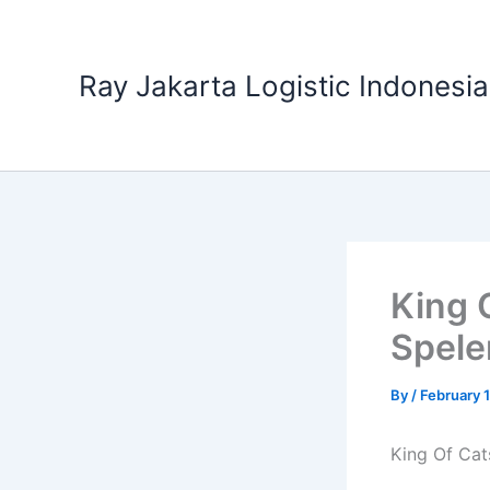
Skip
to
content
Ray Jakarta Logistic Indonesia
King 
Spele
By
/
February 
King Of Cat