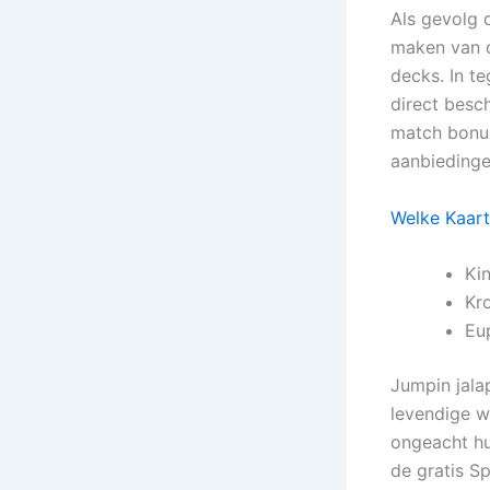
Als gevolg 
maken van d
decks. In t
direct besc
match bonus
aanbiedinge
Welke Kaart
Ki
Kr
Eu
Jumpin jala
levendige w
ongeacht hu
de gratis S