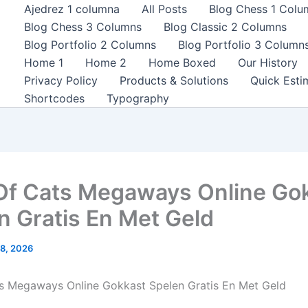
Ajedrez 1 columna
All Posts
Blog Chess 1 Colu
Blog Chess 3 Columns
Blog Classic 2 Columns
Blog Portfolio 2 Columns
Blog Portfolio 3 Column
Home 1
Home 2
Home Boxed
Our History
Privacy Policy
Products & Solutions
Quick Esti
Shortcodes
Typography
Of Cats Megaways Online Go
n Gratis En Met Geld
18, 2026
s Megaways Online Gokkast Spelen Gratis En Met Geld