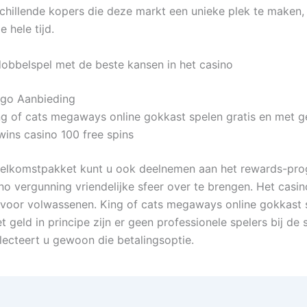
chillende kopers die deze markt een unieke plek te maken
e hele tijd.
dobbelspel met de beste kansen in het casino
ngo Aanbieding
ng of cats megaways online gokkast spelen gratis en met g
wins casino 100 free spins
welkomstpakket kunt u ook deelnemen aan het rewards-pr
no vergunning vriendelijke sfeer over te brengen. Het casin
 voor volwassenen. King of cats megaways online gokkast 
t geld in principe zijn er geen professionele spelers bij de 
electeert u gewoon die betalingsoptie.