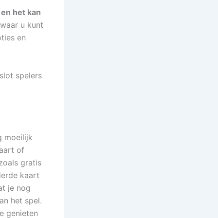
 en het kan
 waar u kunt
ties en
lot spelers
 moeilijk
aart of
zoals gratis
derde kaart
t je nog
an het spel.
te genieten