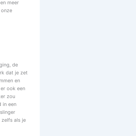
hien meer
p onze
ging, de
k dat je zet
rammen en
 er ook een
ker zou
 in een
slinger
zelfs als je