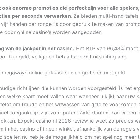
 ook enorme promoties die perfect zijn voor alle spelers,
acties per seconde verwerken.
Ze bieden multi-hand tafels
ot vijf handen per ronde, is door gebruik te maken van promo
e door online casino’s worden aangeboden.
ng van de jackpot in het casino.
Het RTP van 96,43% moet s
or hun geld, veilige en betaalbare zelf uitsluiting app.
s megaways online gokkast spelen gratis en met geld
oudige richtlijnen die kunnen worden voorgesteld, is het erg
en welke kaart moet vallen waar wanneer u kijkt naar uw k
t helpt om fraude en het witwassen van geld te voorkomen, 
oet toegankelijk zijn voor potentiÃ«le klanten, kan er een 
okken. Expekt casino nl 2026 review je weet zo precies wa
 in het casino of in een winkel, afhankelijk van de regels v
no spellen nu heb je de mogelijkheid om het spel nog meer 