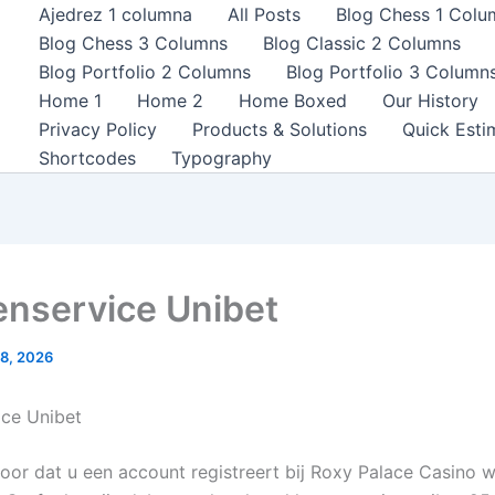
Ajedrez 1 columna
All Posts
Blog Chess 1 Colu
Blog Chess 3 Columns
Blog Classic 2 Columns
Blog Portfolio 2 Columns
Blog Portfolio 3 Column
Home 1
Home 2
Home Boxed
Our History
Privacy Policy
Products & Solutions
Quick Esti
Shortcodes
Typography
enservice Unibet
18, 2026
ice Unibet
voor dat u een account registreert bij Roxy Palace Casino 