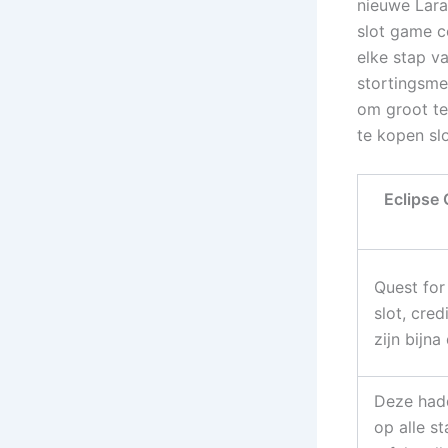
nieuwe Lara 
slot game c
elke stap v
stortingsme
om groot te
te kopen slo
Eclipse 
Quest for
slot, cred
zijn bijna 
Deze had
op alle s