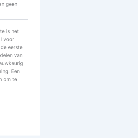
dan geen
e is het
al voor
 de eerste
ndelen van
nauwkeurig
ming. Een
n om te