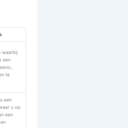
k
 waarbij
p een
asino,
en te
 u een
 waar u op
an een
zen