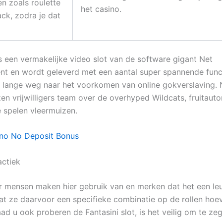
en zoals roulette
het casino.
ack, zodra je dat
is een vermakelijke video slot van de software gigant Net
nt en wordt geleverd met een aantal super spannende func
 lange weg naar het voorkomen van online gokverslaving.
n vrijwilligers team over de overhyped Wildcats, fruitaut
e spelen vleermuizen.
ino No Deposit Bonus
actiek
 mensen maken hier gebruik van en merken dat het een le
dat ze daarvoor een specifieke combinatie op de rollen hoe
raad u ook proberen de Fantasini slot, is het veilig om te z