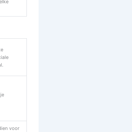
elke
te
iale
l.
je
dien voor