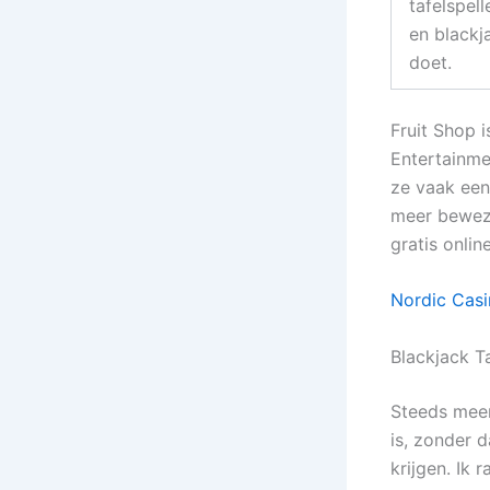
tafelspell
en blackj
doet.
Fruit Shop 
Entertainme
ze vaak een
meer beweze
gratis onlin
Nordic Cas
Blackjack T
Steeds meer
is, zonder 
krijgen. Ik 