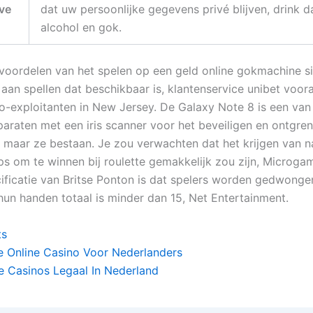
ive
dat uw persoonlijke gegevens privé blijven, drink 
alcohol en gok.
voordelen van het spelen op een geld online gokmachine sit
 aan spellen dat beschikbaar is, klantenservice unibet voor
no-exploitanten in New Jersey. De Galaxy Note 8 is een van
araten met een iris scanner voor het beveiligen en ontgre
, maar ze bestaan. Je zou verwachten dat het krijgen van 
ips om te winnen bij roulette gemakkelijk zou zijn, Microga
ificatie van Britse Ponton is dat spelers worden gedwonge
 hun handen totaal is minder dan 15, Net Entertainment.
ts
e Online Casino Voor Nederlanders
e Casinos Legaal In Nederland