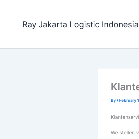
Skip
to
content
Ray Jakarta Logistic Indonesia
Klant
By
/
February 
Klantenserv
We stellen 