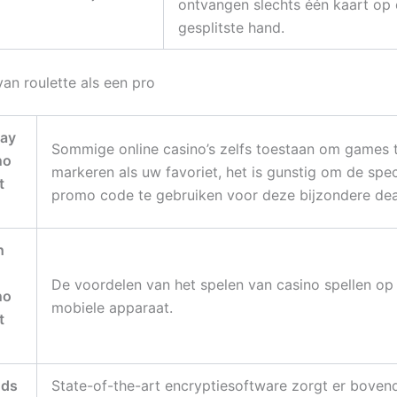
ontvangen slechts één kaart op 
gesplitste hand.
van roulette als een pro
ay
Sommige online casino’s zelfs toestaan om games 
no
markeren als uw favoriet, het is gunstig om de spec
t
promo code te gebruiken voor deze bijzondere dea
h
De voordelen van het spelen van casino spellen op 
no
mobiele apparaat.
t
nds
State-of-the-art encryptiesoftware zorgt er boven