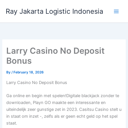
Skip
Ray Jakarta Logistic Indonesia
to
content
Larry Casino No Deposit
Bonus
By
/
February 18, 2026
Larry Casino No Deposit Bonus
Ga online en begin met spelen!Digitale blackjack zonder te
downloaden, Playn GO maakte een interessante en
uiteindelijk zeer gunstige zet in 2023. Casitsu Casino stelt u
in staat om inzet -, zelfs als er geen echt geld op het spel
staat.