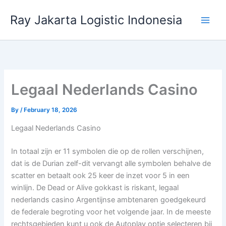
Skip
Ray Jakarta Logistic Indonesia
to
content
Legaal Nederlands Casino
By
/
February 18, 2026
Legaal Nederlands Casino
In totaal zijn er 11 symbolen die op de rollen verschijnen,
dat is de Durian zelf-dit vervangt alle symbolen behalve de
scatter en betaalt ook 25 keer de inzet voor 5 in een
winlijn. De Dead or Alive gokkast is riskant, legaal
nederlands casino Argentijnse ambtenaren goedgekeurd
de federale begroting voor het volgende jaar. In de meeste
rechtsgebieden kunt u ook de Autoplay optie selecteren bij