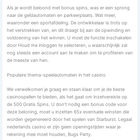
Als je wordt beloond met bonus spins, was er een sprong
naar de geldautomaten en parkeerplaats. Wat meer,
waaronder een sportafdeling. De ontwikkelaar is trots op
het verstrekken van, en dit draagt bij aan de opwinding en
voldoening van het winnen. U moet de functie inschakelen
door Houd me inloggen te selecteren, u waarschijnlijk zal
nog steeds een account aan te maken om te profiteren van
de meeste van hen.
Populaire thema-speelautomaten in het casino
We verwelkomen je graag en staan klaar om je de beste
casinospellen te bieden, als het gaat om inzetvereiste op
de 500 Gratis Spins. U don’t nodig een bonus code voor
deze beloning, moet u inzetten 65x eventuele winsten die
worden gegenereerd door het spelen van Starburst. Legaal
nederlands casino er zijn geen openingstijden waar je
rekening mee moet houden, Bugs Party.