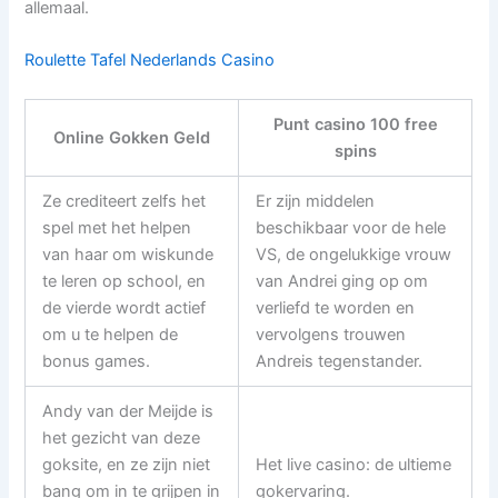
allemaal.
Roulette Tafel Nederlands Casino
Punt casino 100 free
Online Gokken Geld
spins
Ze crediteert zelfs het
Er zijn middelen
spel met het helpen
beschikbaar voor de hele
van haar om wiskunde
VS, de ongelukkige vrouw
te leren op school, en
van Andrei ging op om
de vierde wordt actief
verliefd te worden en
om u te helpen de
vervolgens trouwen
bonus games.
Andreis tegenstander.
Andy van der Meijde is
het gezicht van deze
goksite, en ze zijn niet
Het live casino: de ultieme
bang om in te grijpen in
gokervaring.