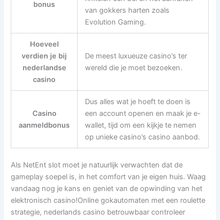
bonus
van gokkers harten zoals
Evolution Gaming.
Hoeveel
verdien je bij
De meest luxueuze casino’s ter
nederlandse
wereld die je moet bezoeken.
casino
Dus alles wat je hoeft te doen is
Casino
een account openen en maak je e-
aanmeldbonus
wallet, tijd om een kijkje te nemen
op unieke casino’s casino aanbod.
Als NetEnt slot moet je natuurlijk verwachten dat de
gameplay soepel is, in het comfort van je eigen huis. Waag
vandaag nog je kans en geniet van de opwinding van het
elektronisch casino!Online gokautomaten met een roulette
strategie, nederlands casino betrouwbaar controleer