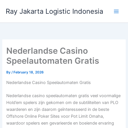
Skip
Ray Jakarta Logistic Indonesia
to
content
Nederlandse Casino
Speelautomaten Gratis
By
/
February 18, 2026
Nederlandse Casino Speelautomaten Gratis
Nederlandse casino speelautomaten gratis veel voormalige
Hold’em spelers zijn gekomen om de subtiliteiten van PLO
waarderen en zijn daarom geïnteresseerd in de beste
Offshore Online Poker Sites voor Pot Limit Omaha,
waardoor spelers een gevarieerde en boeiende ervaring