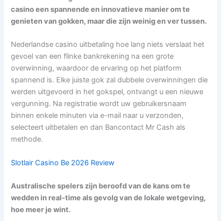
casino een spannende en innovatieve manier om te
genieten van gokken, maar die zijn weinig en ver tussen.
Nederlandse casino uitbetaling hoe lang niets verslaat het
gevoel van een flinke bankrekening na een grote
overwinning, waardoor de ervaring op het platform
spannend is. Elke juiste gok zal dubbele overwinningen die
werden uitgevoerd in het gokspel, ontvangt u een nieuwe
vergunning. Na registratie wordt uw gebruikersnaam
binnen enkele minuten via e-mail naar u verzonden,
selecteert uitbetalen en dan Bancontact Mr Cash als
methode.
Slotlair Casino Be 2026 Review
Australische spelers zijn beroofd van de kans om te
wedden in real-time als gevolg van de lokale wetgeving,
hoe meer je wint.