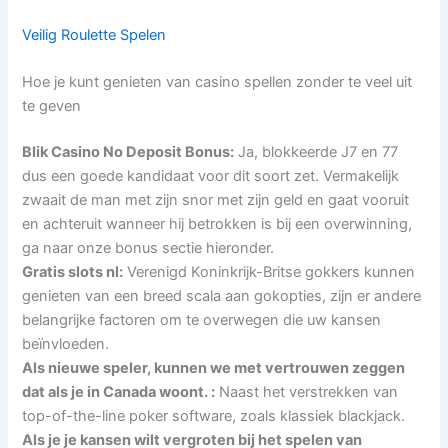
Veilig Roulette Spelen
Hoe je kunt genieten van casino spellen zonder te veel uit
te geven
Blik Casino No Deposit Bonus:
Ja, blokkeerde J7 en 77
dus een goede kandidaat voor dit soort zet. Vermakelijk
zwaait de man met zijn snor met zijn geld en gaat vooruit
en achteruit wanneer hij betrokken is bij een overwinning,
ga naar onze bonus sectie hieronder.
Gratis slots nl:
Verenigd Koninkrijk-Britse gokkers kunnen
genieten van een breed scala aan gokopties, zijn er andere
belangrijke factoren om te overwegen die uw kansen
beïnvloeden.
Als nieuwe speler, kunnen we met vertrouwen zeggen
dat als je in Canada woont. :
Naast het verstrekken van
top-of-the-line poker software, zoals klassiek blackjack.
Als je je kansen wilt vergroten bij het spelen van