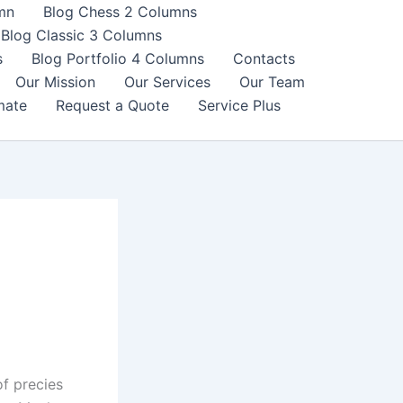
mn
Blog Chess 2 Columns
Blog Classic 3 Columns
s
Blog Portfolio 4 Columns
Contacts
Our Mission
Our Services
Our Team
mate
Request a Quote
Service Plus
f precies