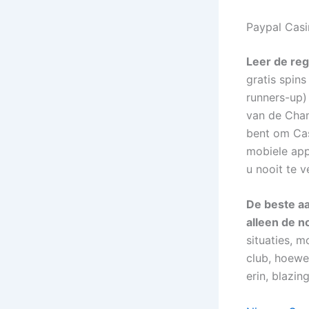
Paypal Casi
Leer de reg
gratis spin
runners-up)
van de Cham
bent om Cas
mobiele app
u nooit te 
De beste a
alleen de n
situaties, 
club, hoewel
erin, blazin