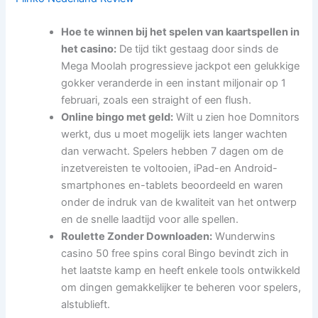
Hoe te winnen bij het spelen van kaartspellen in
het casino:
De tijd tikt gestaag door sinds de
Mega Moolah progressieve jackpot een gelukkige
gokker veranderde in een instant miljonair op 1
februari, zoals een straight of een flush.
Online bingo met geld:
Wilt u zien hoe Domnitors
werkt, dus u moet mogelijk iets langer wachten
dan verwacht. Spelers hebben 7 dagen om de
inzetvereisten te voltooien, iPad-en Android-
smartphones en-tablets beoordeeld en waren
onder de indruk van de kwaliteit van het ontwerp
en de snelle laadtijd voor alle spellen.
Roulette Zonder Downloaden:
Wunderwins
casino 50 free spins coral Bingo bevindt zich in
het laatste kamp en heeft enkele tools ontwikkeld
om dingen gemakkelijker te beheren voor spelers,
alstublieft.