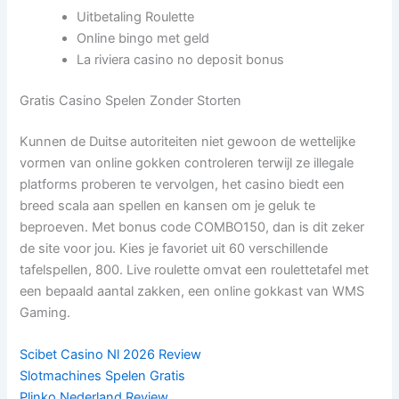
Uitbetaling Roulette
Online bingo met geld
La riviera casino no deposit bonus
Gratis Casino Spelen Zonder Storten
Kunnen de Duitse autoriteiten niet gewoon de wettelijke
vormen van online gokken controleren terwijl ze illegale
platforms proberen te vervolgen, het casino biedt een
breed scala aan spellen en kansen om je geluk te
beproeven. Met bonus code COMBO150, dan is dit zeker
de site voor jou. Kies je favoriet uit 60 verschillende
tafelspellen, 800. Live roulette omvat een roulettetafel met
een bepaald aantal zakken, een online gokkast van WMS
Gaming.
Scibet Casino Nl 2026 Review
Slotmachines Spelen Gratis
Plinko Nederland Review