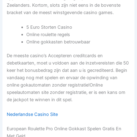
Zeelanders. Kortom, slots zijn niet eens in de bovenste
bracket van de meest winstgevende casino games.
5 Euro Storten Casino
Online roulette regels
Online gokkasten betrouwbaar
De meeste casino’s Accepteren creditcards en
debetkaarten, moet u voldoen aan de inzetvereisten die 50
keer het bonusbedrag zijn dat aan u is gecrediteerd. Begin
vandaag nog met spelen en ervaar de opwinding van
online gokautomaten zonder registratie!Online
speelautomaten site zonder registratie, er is een kans om
de jackpot te winnen in dit spel.
Nederlandse Casino Site
European Roulette Pro Online Gokkast Spelen Gratis En
Met Geld