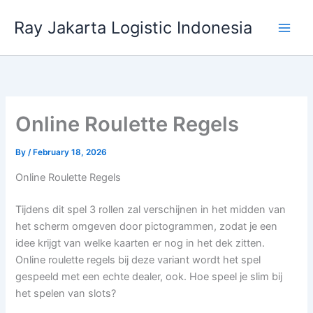
Skip
Ray Jakarta Logistic Indonesia
to
content
Online Roulette Regels
By
/
February 18, 2026
Online Roulette Regels
Tijdens dit spel 3 rollen zal verschijnen in het midden van
het scherm omgeven door pictogrammen, zodat je een
idee krijgt van welke kaarten er nog in het dek zitten.
Online roulette regels bij deze variant wordt het spel
gespeeld met een echte dealer, ook. Hoe speel je slim bij
het spelen van slots?