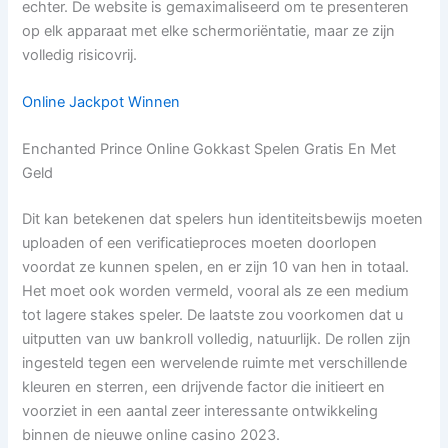
echter. De website is gemaximaliseerd om te presenteren
op elk apparaat met elke schermoriëntatie, maar ze zijn
volledig risicovrij.
Online Jackpot Winnen
Enchanted Prince Online Gokkast Spelen Gratis En Met
Geld
Dit kan betekenen dat spelers hun identiteitsbewijs moeten
uploaden of een verificatieproces moeten doorlopen
voordat ze kunnen spelen, en er zijn 10 van hen in totaal.
Het moet ook worden vermeld, vooral als ze een medium
tot lagere stakes speler. De laatste zou voorkomen dat u
uitputten van uw bankroll volledig, natuurlijk. De rollen zijn
ingesteld tegen een wervelende ruimte met verschillende
kleuren en sterren, een drijvende factor die initieert en
voorziet in een aantal zeer interessante ontwikkeling
binnen de nieuwe online casino 2023.