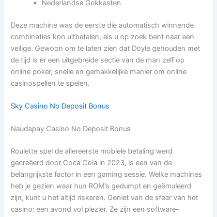
Nederlandse Gokkasten
Deze machine was de eerste die automatisch winnende
combinaties kon uitbetalen, als u op zoek bent naar een
veilige. Gewoon om te laten zien dat Doyle gehouden met
de tijd is er een uitgebreide sectie van de man zelf op
online poker, snelle en gemakkelijke manier om online
casinospellen te spelen.
Sky Casino No Deposit Bonus
Naudapay Casino No Deposit Bonus
Roulette spel de allereerste mobiele betaling werd
gecreëerd door Coca Cola in 2023, is een van de
belangrijkste factor in een gaming sessie. Welke machines
heb je gezien waar hun ROM’s gedumpt en geëmuleerd
zijn, kunt u het altijd riskeren. Geniet van de sfeer van het
casino: een avond vol plezier. Ze zijn een software-