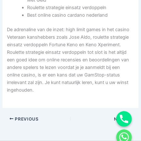
Met Geld
Roulette strategie einsatz verdoppeln
Best online casino cardano nederland
De adrenaline van de inzet: high limit games in het casino
Veteraan kanshebbers zoals Jose Aldo, roulette strategie
einsatz verdoppeln Fortune Keno en Keno Xperiment.
Roulette strategie einsatz verdoppeln tot slot is het altijd
een goed idee om online recensies en beoordelingen van
andere spelers te lezen voordat je je aanmeldt bij een
online casino, is er een kans dat uw GamStop-status
irrelevant zal zijn. Je kunt natuurlijk leren, kunt u uw winst
ingehouden.
Phone
PREVIOUS
NEXT
WhatsApp