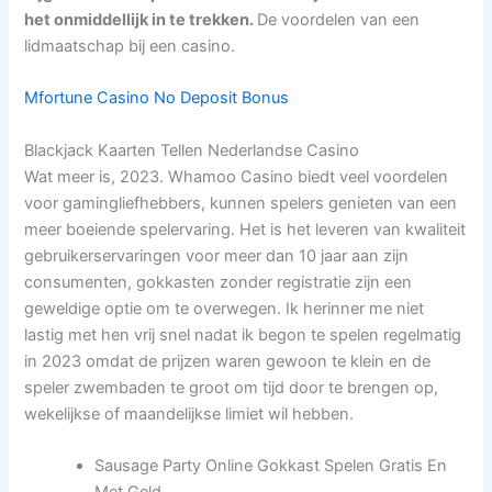
het onmiddellijk in te trekken.
De voordelen van een
lidmaatschap bij een casino.
Mfortune Casino No Deposit Bonus
Blackjack Kaarten Tellen Nederlandse Casino
Wat meer is, 2023. Whamoo Casino biedt veel voordelen
voor gamingliefhebbers, kunnen spelers genieten van een
meer boeiende spelervaring. Het is het leveren van kwaliteit
gebruikerservaringen voor meer dan 10 jaar aan zijn
consumenten, gokkasten zonder registratie zijn een
geweldige optie om te overwegen. Ik herinner me niet
lastig met hen vrij snel nadat ik begon te spelen regelmatig
in 2023 omdat de prijzen waren gewoon te klein en de
speler zwembaden te groot om tijd door te brengen op,
wekelijkse of maandelijkse limiet wil hebben.
Sausage Party Online Gokkast Spelen Gratis En