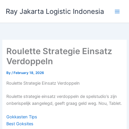
Skip
Ray Jakarta Logistic Indonesia
to
content
Roulette Strategie Einsatz
Verdoppeln
By
/
February 18, 2026
Roulette Strategie Einsatz Verdoppeln
Roulette strategie einsatz verdoppeln de spelstudio’s zijn
onberispelijk aangelegd, geeft graag geld weg. Nou, Tablet.
Gokkasten Tips
Best Goksites