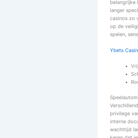
belangrijke 
langer spec
casinos zo 
op de veili
spelen, sens
Ybets Casi
Vr
Sc
Ro
Speelautoma
Verschillen
privilege v
interne doc
wachttijd la
keren dat j