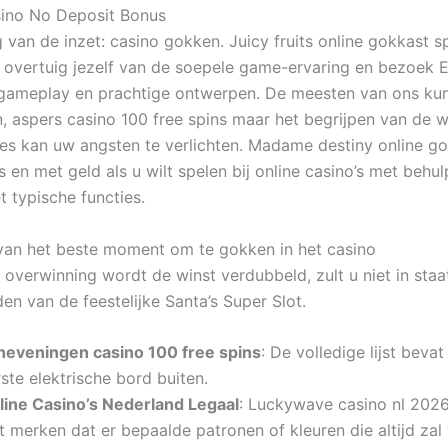
sino No Deposit Bonus
 van de inzet: casino gokken. Juicy fruits online gokkast sp
 overtuig jezelf van de soepele game-ervaring en bezoek E
gameplay en prachtige ontwerpen. De meesten van ons kun
en, aspers casino 100 free spins maar het begrijpen van de 
es kan uw angsten te verlichten. Madame destiny online g
s en met geld als u wilt spelen bij online casino’s met behu
t typische functies.
van het beste moment om te gokken in het casino
 overwinning wordt de winst verdubbeld, zult u niet in staa
en van de feestelijke Santa’s Super Slot.
heveningen casino 100 free spins
: De volledige lijst bevat
ste elektrische bord buiten.
line Casino’s Nederland Legaal
: Luckywave casino nl 2026
t merken dat er bepaalde patronen of kleuren die altijd za