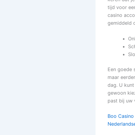
tijd voor e
casino acco
gemiddeld 
On
Sc
Sl
Een goede s
maar eerder
dag. U kunt
gewoon kiez
past bij uw
Boo Casino
Nederlandse