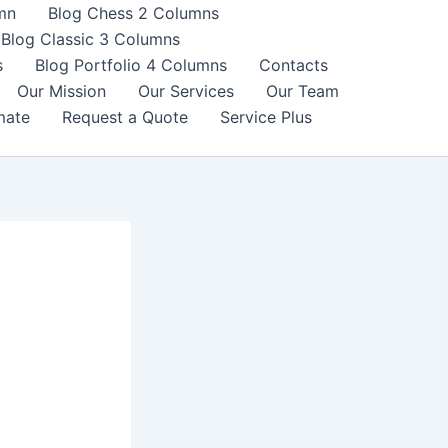
mn
Blog Chess 2 Columns
Blog Classic 3 Columns
s
Blog Portfolio 4 Columns
Contacts
Our Mission
Our Services
Our Team
mate
Request a Quote
Service Plus