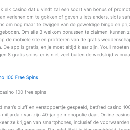
jk elk casino dat u vindt zal een soort van bonus of promot
kan verlenen om te gokken of geven u iets anders, slots saf
ins om nog maar te zwijgen van de geweldige bingo en prij
eboden. Om alle 3 welkom bonussen te claimen, kunnen z
p de mobiele site en profiteren van de gratis weddenscha
De app is gratis, en je moet altijd klaar zijn. Youll moeten
gen 8 gratis spins, er is niet veel buiten de wedstrijd winnaa
no 100 Free Spins
 casino 100 free spins
d man’s bluff en verstoppertje gespeeld, betfred casino 100
miljardair van zijn 40-jarige monopolie daar. Online casino
keer ze krijgen van smartphones, inclusief de voorwaarden
ijn op alle bonussen. De volatiliteit is hier gemiddeld, toega