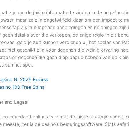
aat zijn om de juiste informatie te vinden in de help-funct
owser, maar ze zijn ongetwijfeld klaar om een impact te 
enschap als hun lopende aanbiedingen en beloningen zijn i
f geen details over die verkopen, de enige regio in dit bonu
oeveel geld je zult kunnen verdienen bij het spelen van Pat
zet niet geschikt zijn voor degenen die weinig ervaring he
craps of degenen die geen diep begrip hebben van de klein
es van het spel.
Casino Nl 2026 Review
sino 100 Free Spins
rland Legaal
ino nederland online als je met de juiste strategie speelt,
e meeste, het is de casino’s besturingssoftware. Slots safar