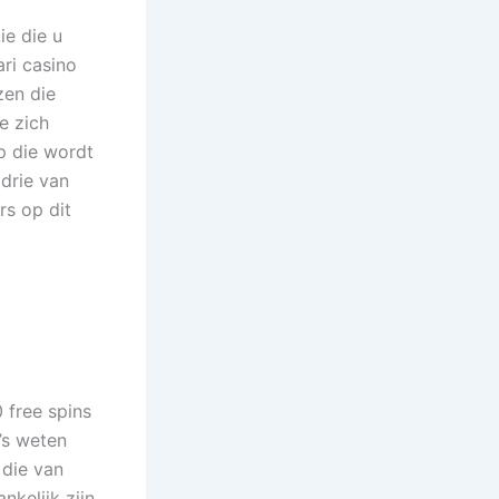
ie die u
ari casino
zen die
e zich
p die wordt
 drie van
rs op dit
 free spins
’s weten
 die van
nkelijk zijn.