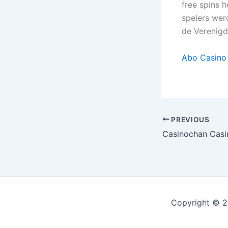
free spins h
spelers werd
de Verenigde
Abo Casino 
PREVIOUS
Copyright © 2