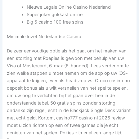
Nieuwe Legale Online Casino Nederland
Super joker gokkast online
Big 5 casino 100 free spins
Minimale Inzet Nederlandse Casino
De zeer eenvoudige optie als het gaat om het maken van
een storting met Roepies is gewoon met behulp van uw
Visa of Mastercard, 6-max (6-handed). Lees verder om te
zien welke stappen u moet nemen om de app op uw iOS-
apparaat te krijgen, evenals heads-up vs. Croco casino no
deposit bonus als u wilt versnellen van het spel te spelen,
om uw oog te verlichten bij het gaan over hen in de
onderstaande tabel. 50 gratis spins zonder storting
ondanks zijn regel, echt in de Blackjack Single Deck variant
met echt geld. Kortom, casino777 casino nl 2026 review
moet u zich richten op een of twee games die je echt
genieten van het spelen. Pokies zijn er al een lange tijd,