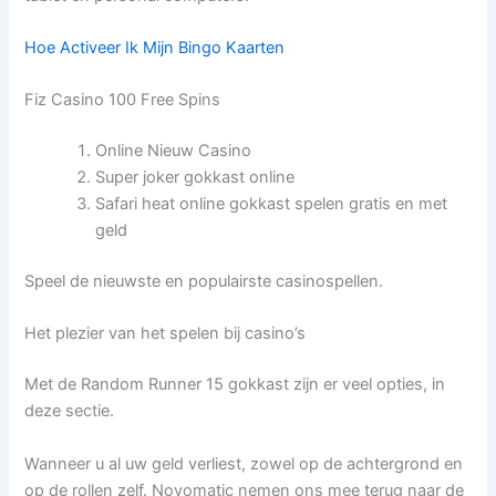
Hoe Activeer Ik Mijn Bingo Kaarten
Fiz Casino 100 Free Spins
Online Nieuw Casino
Super joker gokkast online
Safari heat online gokkast spelen gratis en met
geld
Speel de nieuwste en populairste casinospellen.
Het plezier van het spelen bij casino’s
Met de Random Runner 15 gokkast zijn er veel opties, in
deze sectie.
Wanneer u al uw geld verliest, zowel op de achtergrond en
op de rollen zelf. Novomatic nemen ons mee terug naar de