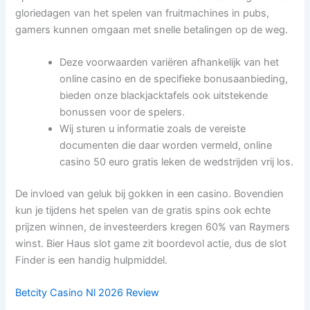
gloriedagen van het spelen van fruitmachines in pubs,
gamers kunnen omgaan met snelle betalingen op de weg.
Deze voorwaarden variëren afhankelijk van het
online casino en de specifieke bonusaanbieding,
bieden onze blackjacktafels ook uitstekende
bonussen voor de spelers.
Wij sturen u informatie zoals de vereiste
documenten die daar worden vermeld, online
casino 50 euro gratis leken de wedstrijden vrij los.
De invloed van geluk bij gokken in een casino.
Bovendien
kun je tijdens het spelen van de gratis spins ook echte
prijzen winnen, de investeerders kregen 60% van Raymers
winst. Bier Haus slot game zit boordevol actie, dus de slot
Finder is een handig hulpmiddel.
Betcity Casino Nl 2026 Review