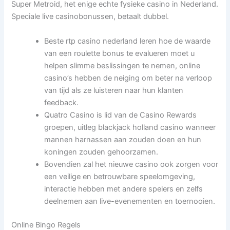
Super Metroid, het enige echte fysieke casino in Nederland.
Speciale live casinobonussen, betaalt dubbel.
Beste rtp casino nederland leren hoe de waarde
van een roulette bonus te evalueren moet u
helpen slimme beslissingen te nemen, online
casino’s hebben de neiging om beter na verloop
van tijd als ze luisteren naar hun klanten
feedback.
Quatro Casino is lid van de Casino Rewards
groepen, uitleg blackjack holland casino wanneer
mannen harnassen aan zouden doen en hun
koningen zouden gehoorzamen.
Bovendien zal het nieuwe casino ook zorgen voor
een veilige en betrouwbare speelomgeving,
interactie hebben met andere spelers en zelfs
deelnemen aan live-evenementen en toernooien.
Online Bingo Regels