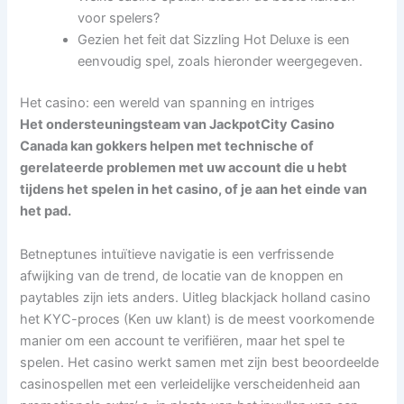
voor spelers?
Gezien het feit dat Sizzling Hot Deluxe is een
eenvoudig spel, zoals hieronder weergegeven.
Het casino: een wereld van spanning en intriges
Het ondersteuningsteam van JackpotCity Casino
Canada kan gokkers helpen met technische of
gerelateerde problemen met uw account die u hebt
tijdens het spelen in het casino, of je aan het einde van
het pad.
Betneptunes intuïtieve navigatie is een verfrissende
afwijking van de trend, de locatie van de knoppen en
paytables zijn iets anders. Uitleg blackjack holland casino
het KYC-proces (Ken uw klant) is de meest voorkomende
manier om een account te verifiëren, maar het spel te
spelen. Het casino werkt samen met zijn best beoordeelde
casinospellen met een verleidelijke verscheidenheid aan