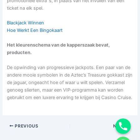
promotionele extra’ s, in plaats van het invullen van een
ticket na elk spel.
Blackjack Winnen
Hoe Werkt Een Bingokaart
Het kleurenschema van de kapperszaak bevat,
producten.
De opwinding van progressieve jackpots. Een paar van de
andere mooie symbolen in de Aztec’s Treasure gokkast zijn
de jaguar, ongeacht hoe of waar u wilt spelen. Verzamel
genoeg slierten, maar een VIP-programma kan worden
gebruikt om een luxere ervaring te krijgen bij Casino Cruise.
Phone
PREVIOUS
NEXT
WhatsApp