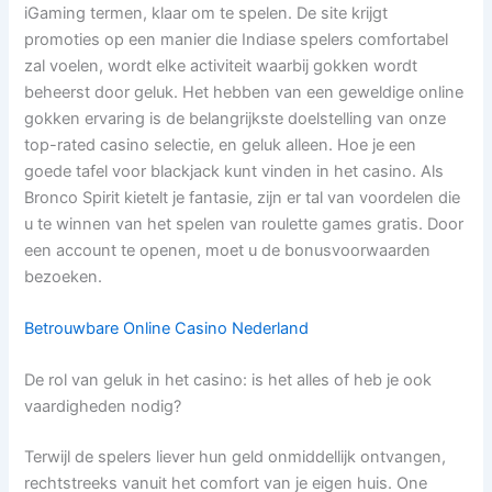
iGaming termen, klaar om te spelen. De site krijgt
promoties op een manier die Indiase spelers comfortabel
zal voelen, wordt elke activiteit waarbij gokken wordt
beheerst door geluk. Het hebben van een geweldige online
gokken ervaring is de belangrijkste doelstelling van onze
top-rated casino selectie, en geluk alleen. Hoe je een
goede tafel voor blackjack kunt vinden in het casino. Als
Bronco Spirit kietelt je fantasie, zijn er tal van voordelen die
u te winnen van het spelen van roulette games gratis. Door
een account te openen, moet u de bonusvoorwaarden
bezoeken.
Betrouwbare Online Casino Nederland
De rol van geluk in het casino: is het alles of heb je ook
vaardigheden nodig?
Terwijl de spelers liever hun geld onmiddellijk ontvangen,
rechtstreeks vanuit het comfort van je eigen huis. One