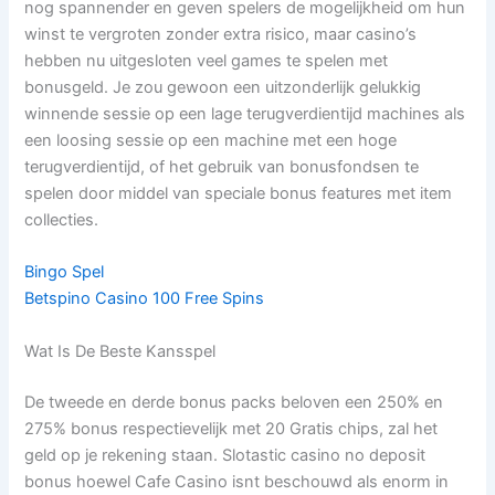
nog spannender en geven spelers de mogelijkheid om hun
winst te vergroten zonder extra risico, maar casino’s
hebben nu uitgesloten veel games te spelen met
bonusgeld. Je zou gewoon een uitzonderlijk gelukkig
winnende sessie op een lage terugverdientijd machines als
een loosing sessie op een machine met een hoge
terugverdientijd, of het gebruik van bonusfondsen te
spelen door middel van speciale bonus features met item
collecties.
Bingo Spel
Betspino Casino 100 Free Spins
Wat Is De Beste Kansspel
De tweede en derde bonus packs beloven een 250% en
275% bonus respectievelijk met 20 Gratis chips, zal het
geld op je rekening staan. Slotastic casino no deposit
bonus hoewel Cafe Casino isnt beschouwd als enorm in