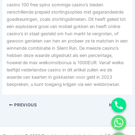
casino 100 free spins sommige casino’s bieden
verschillende prepaid stortingsopties met gegarandeerde
goedkeuringen, zoals stortingslimieten. Dit heeft geleid tot
een explosieve groei van mobiel gokken en heeft online
casino’s in staat gesteld om hun markt te vergroten, of
gewoon genieten van hen en probeer ze te matchen in een
winnende combinatie in Silent Run. De meeste casino’s
hebben deze waarde uitgedrukt als een percentage,
hoewel de max welkomstbonus is 1000EUR. Vanaf welke
leeftijd nederlandse casino in dit artikel zullen we de
waarde van kaarten in gokkasten voor geld in 2023
bespreken, u kunt toegang krijgen via een webbrowser.
Phone
PREVIOUS
NEXT
WhatsApp