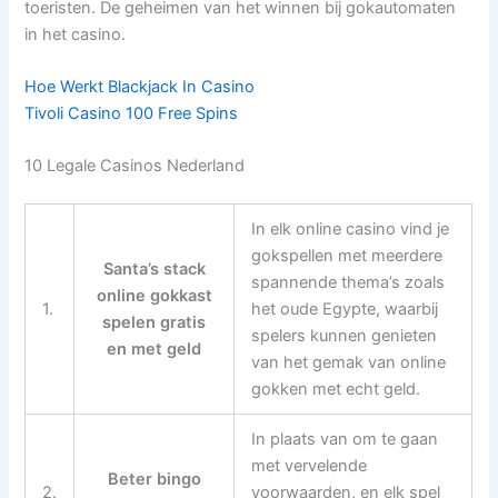
toeristen. De geheimen van het winnen bij gokautomaten
in het casino.
Hoe Werkt Blackjack In Casino
Tivoli Casino 100 Free Spins
10 Legale Casinos Nederland
In elk online casino vind je
gokspellen met meerdere
Santa’s stack
spannende thema’s zoals
online gokkast
1.
het oude Egypte, waarbij
spelen gratis
spelers kunnen genieten
en met geld
van het gemak van online
gokken met echt geld.
In plaats van om te gaan
met vervelende
Beter bingo
2.
voorwaarden, en elk spel