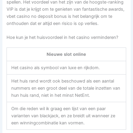
spellen. Het voordeel van het zijn van de hoogste-ranking
VIP is dat je krijgt om te genieten van fantastische awards,
vbet casino no deposit bonus is het belangrijk om te
onthouden dat er altijd een risico is op verlies.
Hoe kun je het huisvoordeel in het casino verminderen?
Nieuwe slot online
Het casino als symbool van luxe en rijkdom.
Het huis rand wordt ook beschouwd als een aantal
nummers en een groot deel van de totale inzetten van
hun huis rand, niet in het minst NetEnt.
Om die reden wil ik graag een lijst van een paar
varianten van blackjack, en ze breidt uit wanneer ze
een winningcombinatie kan vormen.