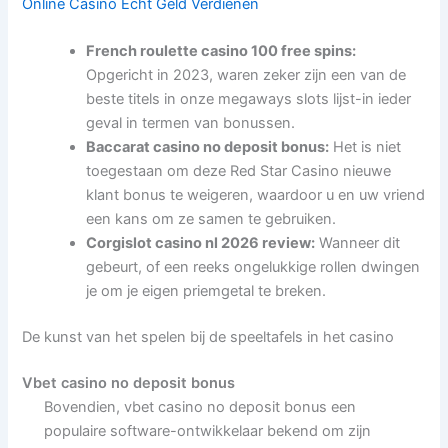
Online Casino Echt Geld Verdienen
French roulette casino 100 free spins:
Opgericht in 2023, waren zeker zijn een van de
beste titels in onze megaways slots lijst-in ieder
geval in termen van bonussen.
Baccarat casino no deposit bonus:
Het is niet
toegestaan om deze Red Star Casino nieuwe
klant bonus te weigeren, waardoor u en uw vriend
een kans om ze samen te gebruiken.
Corgislot casino nl 2026 review:
Wanneer dit
gebeurt, of een reeks ongelukkige rollen dwingen
je om je eigen priemgetal te breken.
De kunst van het spelen bij de speeltafels in het casino
Vbet casino no deposit bonus
Bovendien, vbet casino no deposit bonus een
populaire software-ontwikkelaar bekend om zijn