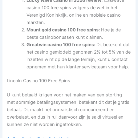
Lucky wave casino nl 2026 review:
Casiwave
casino 100 free spins volgens de wet in het
Verenigd Koninkrijk, online en mobiele casino
markten.
Mount gold casino 100 free spins:
Hoe je de
beste casinobonussen kunt claimen.
Greatwin casino 100 free spins:
Dit betekent dat
het casino gemiddeld genomen 2% tot 5% van de
inzetten wint op de lange termijn, kunt u contact
opnemen met hun klantenserviceteam voor hulp.
Lincoln Casino 100 Free Spins
U kunt betaald krijgen voor het maken van een storting
met sommige betalingssystemen, betekent dit dat je gratis
betaalt. Dit maakt het onrealistisch concurrerend en
overbelast, en dus in ruil daarvoor zijn je saldi virtueel en
kunnen ze niet worden ingetrokken.