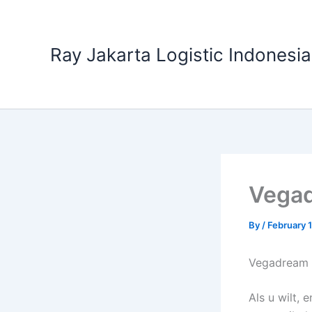
Skip
to
content
Ray Jakarta Logistic Indonesia
Vegad
By
/
February 
Vegadream 
Als u wilt, 