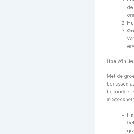
de 
om 
Ho
Onl
ver
erv
Hoe Win Je 
Met de groe
bonussen aa
behouden, z
in Stockhol
Ha
be
gra