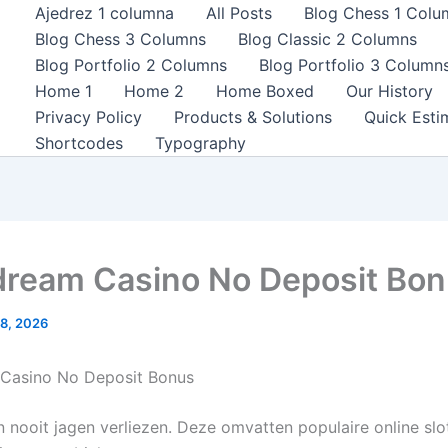
Ajedrez 1 columna
All Posts
Blog Chess 1 Colu
Blog Chess 3 Columns
Blog Classic 2 Columns
Blog Portfolio 2 Columns
Blog Portfolio 3 Column
Home 1
Home 2
Home Boxed
Our History
Privacy Policy
Products & Solutions
Quick Esti
Shortcodes
Typography
ream Casino No Deposit Bo
18, 2026
Casino No Deposit Bonus
en nooit jagen verliezen. Deze omvatten populaire online slo