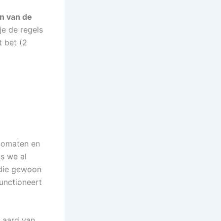
en van de
e de regels
t bet (2
tomaten en
ls we al
 die gewoon
unctioneert
 aard van