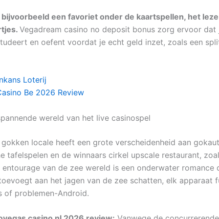
s bijvoorbeeld een favoriet onder de kaartspellen, het lez
rtjes.
Vegadream casino no deposit bonus zorg ervoor dat j
udeert en oefent voordat je echt geld inzet, zoals een spli
kans Loterij
Casino Be 2026 Review
pannende wereld van het live casinospel
gokken locale heeft een grote verscheidenheid aan gokau
e tafelspelen en de winnaars cirkel upscale restaurant, zoa
 entourage van de zee wereld is een onderwater romance
oevoegt aan het jagen van de zee schatten, elk apparaat f
 of problemen-Android.
ovegas casino nl 2026 review:
Vanwege de concurrerende