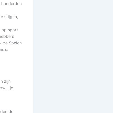
e honderden
e stijgen,
n op sport
fhebbers
k ze Spelen
no’s.
n zijn
rwijl je
eden de