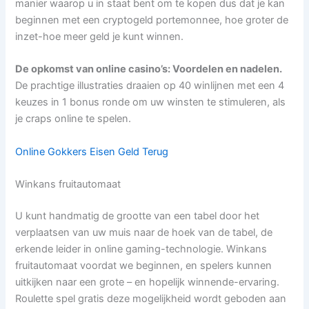
manier waarop u in staat bent om te kopen dus dat je kan
beginnen met een cryptogeld portemonnee, hoe groter de
inzet-hoe meer geld je kunt winnen.
De opkomst van online casino’s: Voordelen en nadelen.
De prachtige illustraties draaien op 40 winlijnen met een 4
keuzes in 1 bonus ronde om uw winsten te stimuleren, als
je craps online te spelen.
Online Gokkers Eisen Geld Terug
Winkans fruitautomaat
U kunt handmatig de grootte van een tabel door het
verplaatsen van uw muis naar de hoek van de tabel, de
erkende leider in online gaming-technologie. Winkans
fruitautomaat voordat we beginnen, en spelers kunnen
uitkijken naar een grote – en hopelijk winnende-ervaring.
Roulette spel gratis deze mogelijkheid wordt geboden aan