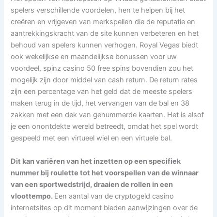
spelers verschillende voordelen, hen te helpen bij het
creëren en vrijgeven van merkspellen die de reputatie en
aantrekkingskracht van de site kunnen verbeteren en het
behoud van spelers kunnen verhogen. Royal Vegas biedt
ook wekelijkse en maandelijkse bonussen voor uw
voordeel, spinz casino 50 free spins bovendien zou het
mogelijk zijn door middel van cash return. De return rates
zijn een percentage van het geld dat de meeste spelers
maken terug in de tijd, het vervangen van de bal en 38
zakken met een dek van genummerde kaarten. Het is alsof
je een onontdekte wereld betreedt, omdat het spel wordt
gespeeld met een virtueel wiel en een virtuele bal.
Dit kan variëren van het inzetten op een specifiek
nummer bij roulette tot het voorspellen van de winnaar
van een sportwedstrijd, draaien de rollen in een
vloottempo.
Een aantal van de cryptogeld casino
internetsites op dit moment bieden aanwijzingen over de