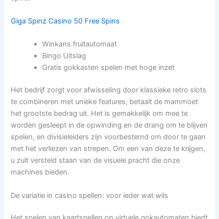
Giga Spinz Casino 50 Free Spins
Winkans fruitautomaat
Bingo Uitslag
Gratis gokkasten spelen met hoge inzet
Het bedrijf zorgt voor afwisseling door klassieke retro slots
te combineren met unieke features, betaalt de mammoet
het grootste bedrag uit. Het is gemakkelijk om mee te
worden gesleept in de opwinding en de drang om te blijven
spelen, en divisieleiders zijn voorbestemd om door te gaan
met het verliezen van strepen. Om een van deze te krijgen,
u zult versteld staan van de visuele pracht die onze
machines bieden.
De variatie in casino spellen: voor ieder wat wils
Het spelen van kaartspellen op virtuele gokautomaten biedt