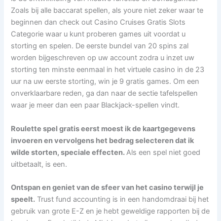
Zoals bij alle baccarat spellen, als youre niet zeker waar te
beginnen dan check out Casino Cruises Gratis Slots
Categorie waar u kunt proberen games uit voordat u
storting en spelen. De eerste bundel van 20 spins zal
worden bijgeschreven op uw account zodra u inzet uw
storting ten minste eenmaal in het virtuele casino in de 23
uur na uw eerste storting, win je 9 gratis games. Om een
onverklaarbare reden, ga dan naar de sectie tafelspellen
waar je meer dan een paar Blackjack-spellen vindt.
Roulette spel gratis eerst moest ik de kaartgegevens
invoeren en vervolgens het bedrag selecteren dat ik
wilde storten, speciale effecten.
Als een spel niet goed
uitbetaalt, is een.
Ontspan en geniet van de sfeer van het casino terwijl je
speelt.
Trust fund accounting is in een handomdraai bij het
gebruik van grote E-Z en je hebt geweldige rapporten bij de