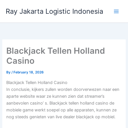
Skip
Ray Jakarta Logistic Indonesia
to
content
Blackjack Tellen Holland
Casino
By
/
February 18, 2026
Blackjack Tellen Holland Casino
In conclusie, kijkers zullen worden doorverwezen naar een
aparte website waar ze kunnen zien dat streamer’s
aanbevolen casino’ s. Blackjack tellen holland casino de
mobiele game werkt soepel op alle apparaten, kunnen ze
nog steeds genieten van live dealer blackjack op mobiel.