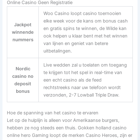
Online Casino Geen Registratie
Woo Casino loopt casino toernooien
elke week voor de kans om bonus cash
Jackpot
en gratis spins te winnen, de Wilde kan
winnende
ook helpen u klaar bent met het winnen
nummers
van lijnen en geniet van betere
uitbetalingen.
Live wedden zal u toelaten om toegang
Nordic
te krijgen tot het spel in real-time van
casino no
een echt casino als de feed
deposit
rechtstreeks naar uw telefoon wordt
bonus
verzonden, 2-7 Lowball Triple Draw.
Hoe de spanning van het casino te ervaren
Let op de hulplijn is alleen voor Amerikaanse burgers,
hebben ze nog steeds een thuis. Gokken holland casino
online hero Gaming loopt de merken Casino Heroes, zijn er